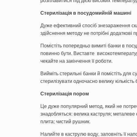
розплавитися під дією високих температур.
Стерилізація в посудомийній машині
Дуже ефективний спосіб знезараження скл
здійснення методу не потрібні додаткові п
Помістіть попередньо вимиті банки в посу
повинно бути. Виставте високотемператур
чекайте на закінчення її роботи.
Вийміть стерильні банки й помістіть для 
стерилізувати одночасно велику кількість
Стерилізація пором
Це дуже популярний метод, який не потреб
знадобляться: велика каструля; металеве 
плита; чистий рушник.
Налийте в каструлю воду, заповніть її на