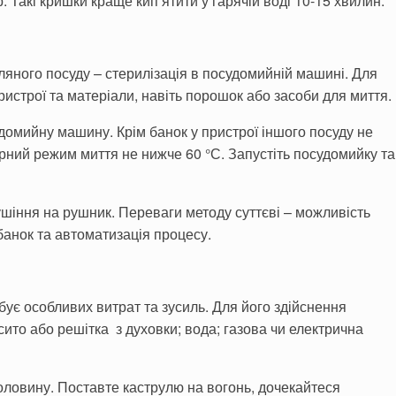
 Такі кришки краще кип’ятити у гарячій воді 10-15 хвилин.
яного посуду – стерилізація в посудомийній машині. Для
ристрої та матеріали, навіть порошок або засоби для миття.
домийну машину. Крім банок у пристрої іншого посуду не
ний режим миття не нижче 60 °С. Запустіть посудомийку та
сушіння на рушник. Переваги методу суттєві – можливість
 банок та автоматизація процесу.
ує особливих витрат та зусиль. Для його здійснення
сито або решітка з духовки; вода; газова чи електрична
половину. Поставте каструлю на вогонь, дочекайтеся