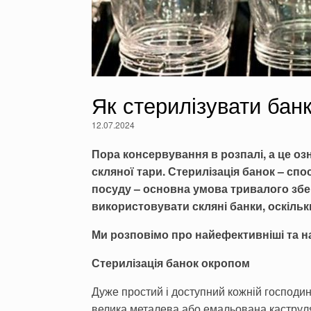
Як стерилізувати банк
12.07.2024
Пора консервування в розпалі, а це оз
скляної тари.
Стерилізація банок – сп
посуду – основна умова тривалого збе
використовувати скляні банки, оскільк
Ми розповімо про найефективніші та на
Стерилізація банок окропом
Дуже простий і доступний кожній господин
велика металева або емальована каструля;