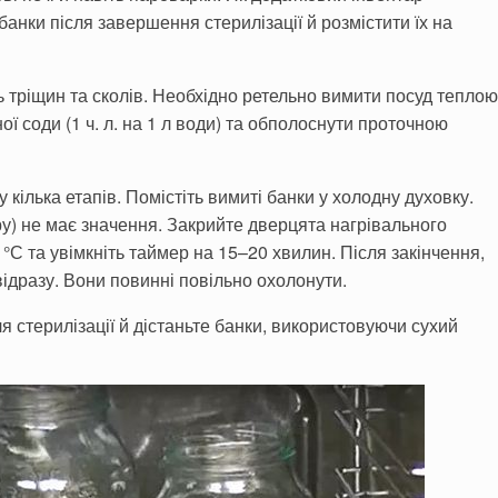
анки після завершення стерилізації й розмістити їх на
ь тріщин та сколів. Необхідно ретельно вимити посуд теплою
ї соди (1 ч. л. на 1 л води) та обполоснути проточною
 кілька етапів. Помістіть вимиті банки у холодну духовку.
у) не має значення. Закрийте дверцята нагрівального
°С та увімкніть таймер на 15–20 хвилин. Після закінчення,
відразу. Вони повинні повільно охолонути.
я стерилізації й дістаньте банки, використовуючи сухий