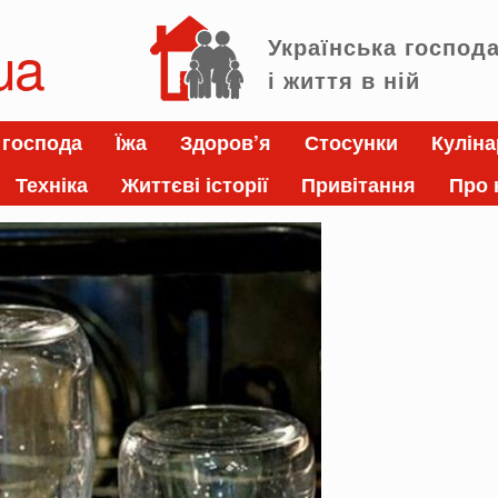
ua
Українська господ
і життя в ній
 господа
Їжа
Здоров’я
Стосунки
Куліна
Техніка
Життєві історії
Привітання
Про 