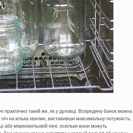
чі практично такий же, як у духовці. Всередину банок можна
 піч на кілька хвилин, виставивши максимальну потужність.
і або мікрохвильовій печі, оскільки вони можуть