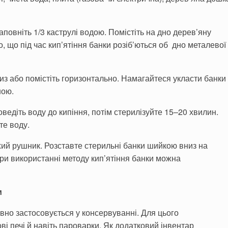
Заповніть 1/3 каструлі водою. Помістіть на дно дерев’яну
, що під час кип’ятіння банки розіб’ються об дно металевої
низ або помістіть горизонтально. Намагайтеся укласти банки
ною.
ведіть воду до кипіння, потім стерилізуйте 15–20 хвилин.
те воду.
хий рушник. Розставте стерильні банки шийкою вниз на
ри використанні методу кип’ятіння банки можна
м
вно застосовується у консервуванні. Для цього
і печі й навіть пароварки. Як додатковий інвентар