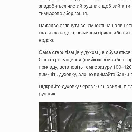
знадобиться чистий рушник, щоб вийняти б
тимчасове зберігання.
Важливо оглянути всі ємності на наявніст
мильною водою, розчином гірчиці або питно
водою.
Сама стерилізація у духовці відбувається у
Спосіб розміщення (шийкою вниз або вгор
приладу, встановіть температуру 100–120 
вимкніть духовку, але не виймайте банки 
Відкрийте духовку через 10-15 хвилин післ
рушник.