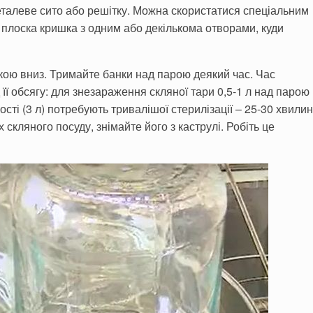
еталеве сито або решітку. Можна скористатися спеціальним
 плоска кришка з одним або декількома отворами, куди
кою вниз. Тримайте банки над парою деякий час. Час
 її обсягу: для знезараження скляної тари 0,5-1 л над парою
ості (3 л) потребують тривалішої стерилізації – 25-30 хвилин
х скляного посуду, знімайте його з каструлі. Робіть це