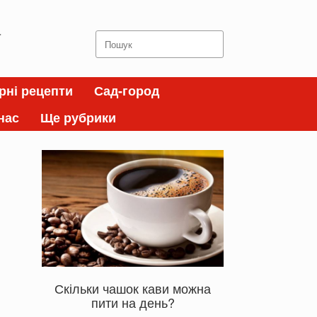
а
Search
for:
рні рецепти
Сад-город
нас
Ще рубрики
Скільки чашок кави можна
пити на день?