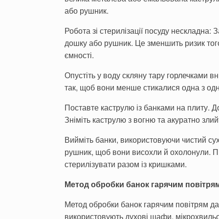
або рушник.
Робота зі стерилізації посуду нескладна: 
дошку або рушник. Це зменшить ризик того
ємності.
Опустіть у воду скляну тару горлечками в
так, щоб вони менше стикалися одна з од
Поставте каструлю із банками на плиту. До
Зніміть каструлю з вогню та акуратно злий
Вийміть банки, використовуючи чистий су
рушник, щоб вони висохли й охолонули. П
стерилізувати разом із кришками.
Метод обробки банок гарячим повітря
Метод обробки банок гарячим повітрям да
використовують духові шафи, мікрохвильов