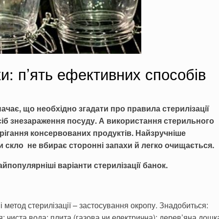
и: п’ять ефективних способів
начає, що необхідно згадати про правила стерилізації
осіб знезараження посуду. А використання стерильного
рігання консервованих продуктів. Найзручніше
и скло
н
е вбирає сторонні запахи й легко очищ
а
ється.
йпопулярніші варіанти стерилізації банок.
і метод стерилізації – застосування окропу. Знадобиться:
 чиста вода; плита (газова чи електрична); дерев’яна дошк