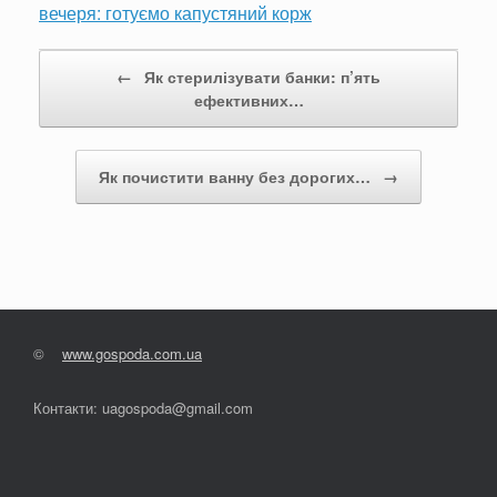
вечеря: готуємо капустяний корж
Post navigation
←
Як стерилізувати банки: п’ять
ефективних…
Як почистити ванну без дорогих…
→
©
www.gospoda.com.ua
Контакти: uagospoda@gmail.com