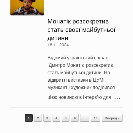
Монатік розсекретив
стать своєї майбутньої
дитини
18.11.2024
Відомий український співак
Дмитро Монатік розсекретив
стать майбутньої дитини. На
відкритті виставки в ЦУМі,
музикант і художник поділився
…
цією новиною в інтерв’ю для
Post navigation
1
2
3
4
5
6
…
13
Вперед »