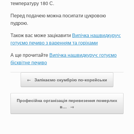
температуру 180 С.
Перед подачею можна посипати цукровою
пудрою.
Також вас може зацікавити
Випічка нашвидкуруч:
готуємо печиво з варенням та горіхами
А ще прочитайте
Випічка нашвидкуруч: готуємо
бісквітне печиво
Post navigation
←
Запікаємо скумбрію по-корейськи
Професійна організація перевезення померлих
в…
→