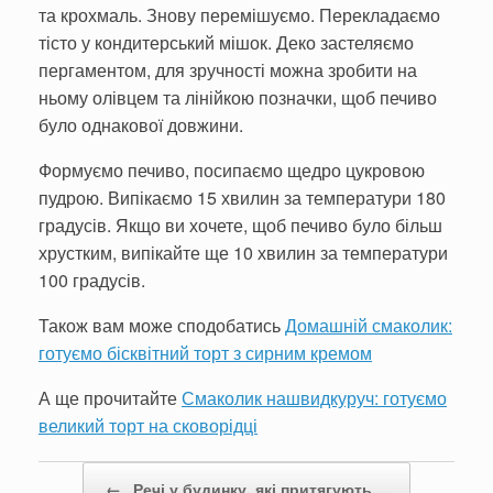
та крохмаль. Знову перемішуємо. Перекладаємо
тісто у кондитерський мішок. Деко застеляємо
пергаментом, для зручності можна зробити на
ньому олівцем та лінійкою позначки, щоб печиво
було однакової довжини.
Формуємо печиво, посипаємо щедро цукровою
пудрою. Випікаємо 15 хвилин за температури 180
градусів. Якщо ви хочете, щоб печиво було більш
хрустким, випікайте ще 10 хвилин за температури
100 градусів.
Також вам може сподобатись
Домашній смаколик:
готуємо бісквітний торт з сирним кремом
А ще прочитайте
Смаколик нашвидкуруч: готуємо
великий торт на сковорідці
Post navigation
←
Речі у будинку, які притягують…