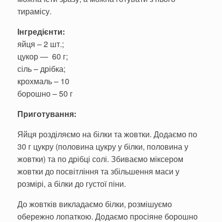
тирамісу.
Інгредієнти:
яйця – 2 шт.;
цукор — 60 г;
сіль – дрібка;
крохмаль – 10
борошно – 50 г
Приготування:
Яйця розділяємо на білки та жовтки. Додаємо по
30 г цукру (половина цукру у білки, половина у
жовтки) та по дрібці солі. Збиваємо міксером
жовтки до посвітління та збільшення маси у
розмірі, а білки до густої піни.
До жовтків викладаємо білки, розмішуємо
обережно лопаткою. Додаємо просіяне борошно