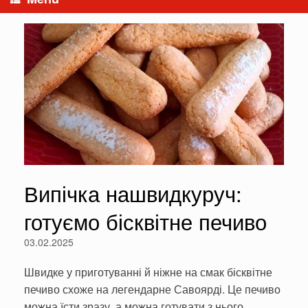
Випічка нашвидкуруч:
готуємо бісквітне печиво
03.02.2025
Швидке у приготуванні й ніжне на смак бісквітне
печиво схоже на легендарне Савоярді. Це печиво
можна їсти зразу, а можна готувати з нього