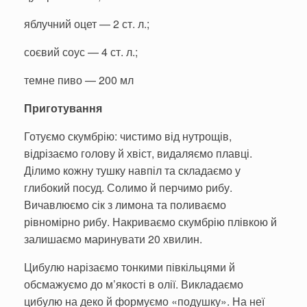
яблучний оцет — 2 ст. л.;
соєвий соус — 4 ст. л.;
темне пиво — 200 мл
Приготування
Готуємо скумбрію: чистимо від нутрощів,
відрізаємо голову й хвіст, видаляємо плавці.
Ділимо кожну тушку навпіл та складаємо у
глибокий посуд. Солимо й перчимо рибу.
Вичавлюємо сік з лимона та поливаємо
рівномірно рибу. Накриваємо скумбрію плівкою й
залишаємо маринувати 20 хвилин.
Цибулю нарізаємо тонкими півкільцями й
обсмажуємо до м’якості в олії. Викладаємо
цибулю на деко й формуємо «подушку». На неї