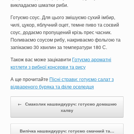
викладаємо шматки риби.
Готуємо соус. Для цього змішуємо сухий імбир,
чилі, цукор, яблучний оцет, темне пиво та соєвий
соус, додаємо пропущений крізь прес часник.
Поливаємо соусом рибу, накриваємо фольгою та
запікаємо 30 хвилин за температури 180 С.
Також вас може зацікавити
Готуємо ароматні
котлети з рибної консерви та рису
А ще прочитайте
Пісні страви: готуємо салат з
відвареного буряка та філе оселедця
Post navigation
←
Смаколик нашвидкуруч: готуємо домашню
халву
Випічка нашвидкуруч: готуємо смачний та…