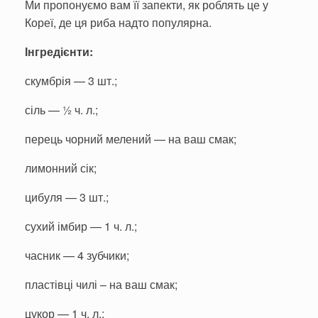
Ми пропонуємо вам її запекти, як роблять це у
Кореї, де ця риба надто популярна.
Інгредієнти:
скумбрія — 3 шт.;
сіль — ½ ч. л.;
перець чорний мелений — на ваш смак;
лимонний сік;
цибуля — 3 шт.;
сухий імбир — 1 ч. л.;
часник — 4 зубчики;
пластівці чилі – на ваш смак;
цукор — 1 ч. л.;