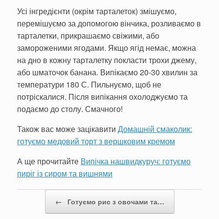
Усі інгредієнти (окрім тарталеток) змішуємо,
перемішуємо за допомогою вінчика, розливаємо в
тарталетки, прикрашаємо свіжими, або
замороженими ягодами. Якщо ягід немає, можна
на дно в кожну тарталетку покласти трохи джему,
або шматочок банана. Випікаємо 20-30 хвилин за
температури 180 С. Пильнуємо, щоб не
потріскалися. Після випікання охолоджуємо та
подаємо до столу. Смачного!
Також вас може зацікавити
Домашній смаколик:
готуємо медовий торт з вершковим кремом
А ще прочитайте
Випічка нашвидкуруч: готуємо
пиріг із сиром та вишнями
Post navigation
←
Готуємо рис з овочами та…