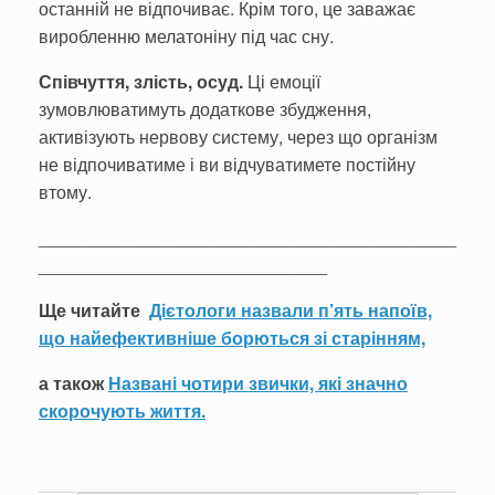
останній не відпочиває. Крім того, це заважає
виробленню мелатоніну під час сну.
Співчуття, злість, осуд.
Ці емоції
зумовлюватимуть до­даткове збудження,
активізують нервову систему, через що організм
не відпочиватиме і ви відчуватимете постійну
втому.
__________________________________________
_____________________________
Ще читайте
Дієтологи назвали п’ять напоїв,
що найефективніше борються зі старінням,
а також
Названі чотири звички, які значно
скорочують життя.