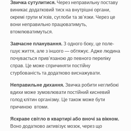
Звичка сутулитися.
Через неправильну поставу
виникає додатковий тиск на внутрішні органи,
окремі гру­пи м’язів, суглоби та зв’язки. Через це
вони неправильно працюватимуть,
втомлюватимуться.
Завчасне плану­вання.
З одного боку, це поле­
гшує життя, але з іншого — об­тяжує. Адже людина
почува­ється прив’язаною до певного переліку
справ. Це може спри­чиняти постійну
стурбованість та дода­тково виснажувати.
Неправильне дихання.
Звичка робити неглибокі
вдихи може зумовлювати постійний кисневий
голод клітин організму. Це також може бути
причиною втоми.
Яскраве світло в квартирі або вночі за вікном.
Воно додатково активі­зує мозок, через що