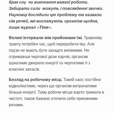
брак сну чи виконання важкої роботи.
Забира­ти сили можуть і повсякденні звички.
Науковці дослідили цю проблему та назвали
сім речей, які висна­жують організм щодня,
пише журнал «
Time
».
Великі інтервали між прийомами їжі.
Травному
тракту потрібен час, щоб пере­робити їжу. Але
паузи не мають бути занадто великими. Не
отримавши чергової дози харчів, організм
шукатиме джерело енергії та черпатиме її з
власних запасів.
Безлад на робочому місці.
Такий хаос постійно
відволі­катиме, через що організм ви­трачатиме
більше енергії. То­му робоче місце варто трима­ти в
чистоті, також бажано оточити себе приємними
ре­чами.