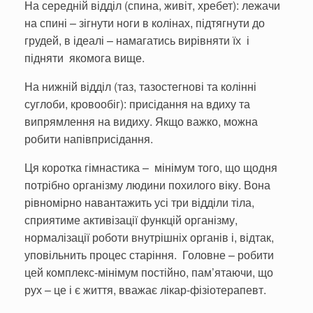
На середній відділ (спина, живіт, хребет): лежачи
на спині – зігнути ноги в колінах, підтягнути до
грудей, в ідеалі – намагатись вирівняти їх і
підняти якомога вище.
На нижній відділ (таз, тазостегнові та колінні
суглоби, кровообіг): присідання на вдиху та
випрямлення на видиху. Якщо важко, можна
робити напівприсідання.
Ця коротка гімнастика – мінімум того, що щодня
потрібно організму людини похилого віку. Вона
рівномірно навантажить усі три відділи тіла,
сприятиме активізації функцій організму,
нормалізації роботи внутрішніх органів і, відтак,
уповільнить процес старіння. Головне – робити
цей комплекс-мінімум постійно, пам’ятаючи, що
рух – це і є життя, вважає лікар-фізіотерапевт.