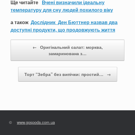
Ще читайте
Вчені визначили ідеальну
температуру для сну людей похилого віку
а також
Дослідник Ден Бюттнер назвав два
доступні продукти, що продовжують життя
Post navigation
←
Оригінальний салат: морква,
замаринована з…
Торт “Зебра” без випічки: простий…
→
©
www.gospoda.com.ua