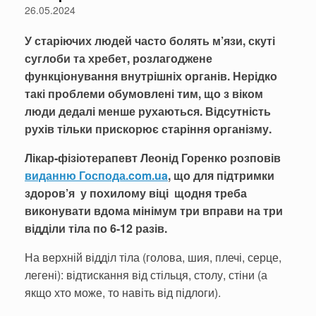
26.05.2024
У старіючих людей часто болять м’язи, скуті
суглоби та хребет, розлагоджене
функціонування внутрішніх органів. Нерідко
такі проблеми обумовлені тим, що з віком
люди дедалі менше рухаються. Відсутність
рухів тільки прискорює старіння організму.
Лікар-фізіотерапевт Леонід Горенко розповів
виданню Господа.com.ua
, що для підтримки
здоров’я у похилому віці щодня треба
виконувати вдома мінімум три вправи на три
відділи тіла по 6-12 разів.
На верхній відділ тіла (голова, шия, плечі, серце,
легені): відтискання від стільця, столу, стіни (а
якщо хто може, то навіть від підлоги).