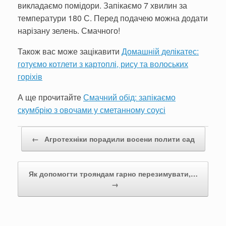
викладаємо помідори. Запікаємо 7 хвилин за
температури 180 С. Перед подачею можна додати
нарізану зелень. Смачного!
Також вас може зацікавити
Домашній делікатес:
готуємо котлети з картоплі, рису та волоських
горіхів
А ще прочитайте
Смачний обід: запікаємо
скумбрію з овочами у сметанному соусі
Post navigation
←
Агротехніки порадили восени полити сад
Як допомогти трояндам гарно перезимувати,…
→