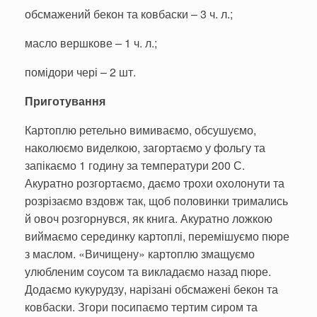
обсмажений бекон та ковбаски – 3 ч. л.;
масло вершкове – 1 ч. л.;
помідори чері – 2 шт.
Приготування
Картоплю ретельно вимиваємо, обсушуємо,
наколюємо виделкою, загортаємо у фольгу та
запікаємо 1 годину за температури 200 С.
Акуратно розгортаємо, даємо трохи охолонути та
розрізаємо вздовж так, щоб половинки тримались
й овоч розгорнувся, як книга. Акуратно ложкою
виймаємо серединку картоплі, перемішуємо пюре
з маслом. «Вичищену» картоплю змащуємо
улюбленим соусом та викладаємо назад пюре.
Додаємо кукурудзу, нарізані обсмажені бекон та
ковбаски. Згори посипаємо тертим сиром та