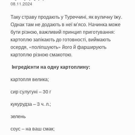
08.11.2024
Таку страву продають у Туреччині, як вуличну їжу.
Однак там не додають в неї м’ясо. Начинка може
бути різною, важливий принцип приготування:
картоплю запікають до готовності, виймають
осердя, «поліпшують» його й фарширують
картоплю різною смакотою.
Інгредієнти на одну картоплину:
картопля велика;
сир сулугуні – 30 г
кукурудза – 3 ч. л.;
зелень
соус – на ваш смак;