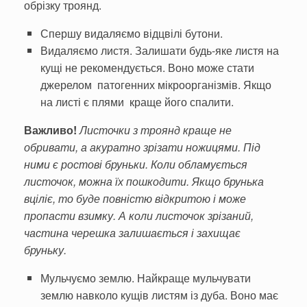
обрізку троянд.
Спершу видаляємо відцвілі бутони.
Видаляємо листя. Залишати будь-яке листя на
кущі не рекомендується. Воно може стати
джерелом патогенних мікроорганізмів. Якщо
на листі є плями краще його спалити.
Важливо!
Листочки з троянд краще не
обривати, а акуратно зрізати ножицями. Під
ними є ростові бруньки. Коли обламується
листочок, можна їх пошкодити. Якщо брунька
вціліє, то буде повністю відкри­тою і може
пропасти взимку. А коли листочок зрізаний,
частина черешка залишається і захищає
бруньку.
Мульчуємо землю. Найкраще мульчувати
землю навколо кущів листям із дуба. Воно має