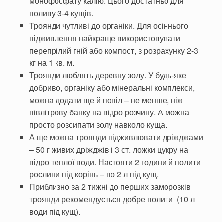
монофосфату калію. Цього достатньо для
поливу 3-4 кущів.
Троянди чутливі до органіки. Для осіннього
підживлення найкраще ви­користовувати
перепрілий гній або компост, з розрахунку 2-3
кг на 1 кв. м.
Троянди люблять деревну золу. У будь-яке
добриво, органіку або мінеральні комплекси,
можна додати ще й попіл – не менше, ніж
півлітро­ву банку на відро розчину. А можна
про­сто розсипати золу навколо куща.
А ще можна троянди підживлю­вати дріжджами
– 50 г живих дріж­джів і 3 ст. ложки цукру на
відро теплої води. Настояти 2 години й полити
рослини під корінь – по 2 л під кущ.
Приблизно за 2 тижні до перших заморозків
троянди рекомендується добре полити (10 л
води під кущ).