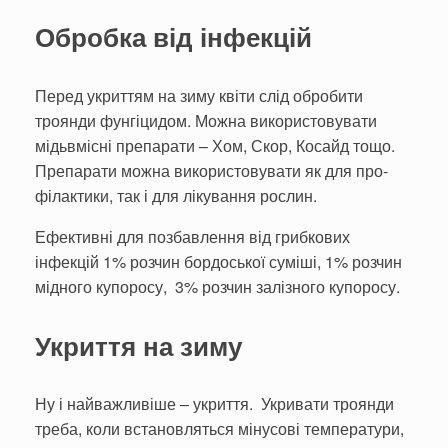
Обробка від інфекцій
Перед укриттям на зиму квіти слід обробити
троянди фунгіцидом. Можна вико­ристовувати
мідьвмісні препарати – Хом, Скор, Косайд тощо.
Препарати можна використовувати як для про­
філактики, так і для лікування рослин.
Ефективні для позбавлення від грибкових
інфекцій 1% розчин бор­доської суміші, 1% розчин
мідного купоросу, 3% розчин залізного купоросу.
Укриття на зиму
Ну і найважливіше – укриття. Укривати троянди
треба, коли встановляться мінусові температури,