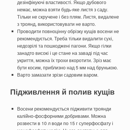
дезінфікуючі властивості. Якщо дубового
немає, можна взяти будь-яке листя з саду.
Тільки не скручене і без плям. Листя, видалене
з троянд, використовувати не варто.
Проводити повноцінну обрізку ку­щів восени не
рекомендується. Треба тільки ви­далити сухі,
недозрілі та пошкоджені пагони. Якщо гілки
занадто високі і це стане на заваді під час
укриття, можна їх трохи вкоротити. Зріз має
бути косим, приблизно над 5 мм над брунькою.
Варто замазати зрізи садовим варом.
П
ідживлення й полив кущів
Восени рекомендується підживити троянди
калійно-фосфорними добри­вами. Можна
розвести в 10 л води по 15 г суперфосфату і