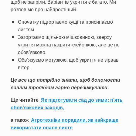
щоб не запріли. Варіантів укриття є багато. Ми
розповімо про найпростіший.
Спочатку підгортаємо кущі та присипаємо
листям
Загортаємо щільною мішковиною, зверху
укриття можна накрити клейонкою, але це не
обов’язково.
Обв’язуємо мотузкою, щоб укриття не зірвав
вітер.
Це все що потрібно знати, щоб допомогти
вашим трояндам гарно перезимувати.
Ще читайте
Як підготувати сад до зими: п’ять
обов’язкових заходів,
а також
Агротехніки порадили, як найкраще
використати опале листя