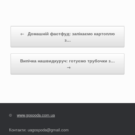
Post navigation
←
Домашній фастфуд: запікаємо картоплю
з…
Випічка нашвидкуруч: готуємо трубочки з…
→
©
www.gospoda.com.ua
Контакти: uagospoda@gmail.com