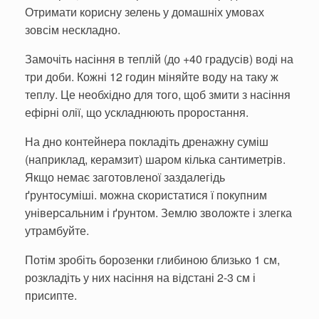
Отримати корисну зелень у домашніх умовах
зовсім нескладно.
Замочіть насіння в теплій (до +40 градусів) воді на
три доби. Кожні 12 годин міняйте воду на таку ж
теплу. Це необхідно для того, щоб змити з насіння
ефірні олії, що ускладню­ють проростання.
На дно контейнера покладіть дренажну суміш
(наприклад, керамзит) шаром кілька сантиметрів.
Якщо немає заготовленої заздалегідь
ґрунтосуміші. можна скористатися ї покупним
універсальним і ґрунтом. Землю зволожте і злегка
утрамбуйте.
Потім зробіть борозен­ки глибиною близько 1 см,
розкладіть у них насіння на відстані 2-3 см і
присипте.