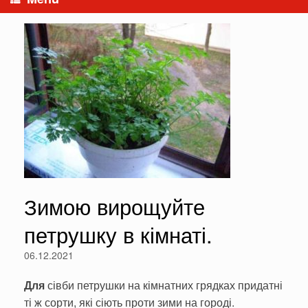
Зимою вирощуйте
петрушку в кімнаті.
06.12.2021
Д
ля
сівби петрушки на кімнатних гряд­ках придатні
ті ж сорти, які сіють проти зими на городі.