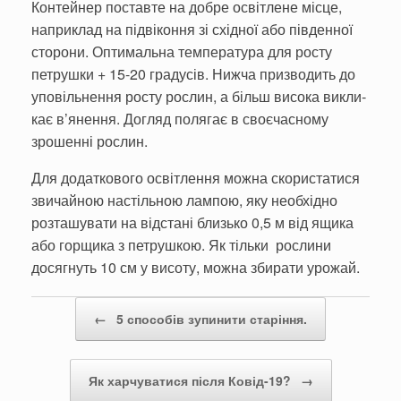
Контейнер поставте на добре освітлене місце,
наприклад на підвіконня зі східної або південної
сторо­ни. Оптимальна темпера­тура для росту
петруш­ки + 15-20 градусів. Нижча призводить до
уповільнен­ня росту рослин, а більш висока викли­
кає в’янення. Догляд полягає в своєчасно­му
зрошенні рослин.
Для додаткового освітлен­ня можна скористатися
звичайною настільною лампою, яку необхідно
розташува­ти на відстані близько 0,5 м від ящика
або горщика з петрушкою. Як тільки рослини
досягнуть 10 см у висоту, можна збирати урожай.
Post navigation
←
5 способів зупинити старіння.
Як харчуватися після Ковід-19?
→