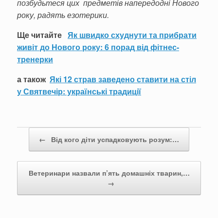
позбудьтеся цих предметів напередодні Нового
року, радять езотерики.
Ще читайте
Як швидко схуднути та прибрати
живіт до Нового року: 6 порад від фітнес-
тренерки
а також
Які 12 страв заведено ставити на стіл
у Святвечір: українські традиції
Post navigation
←
Від кого діти успадковують розум:…
Ветеринари назвали п’ять домашніх тварин,…
→