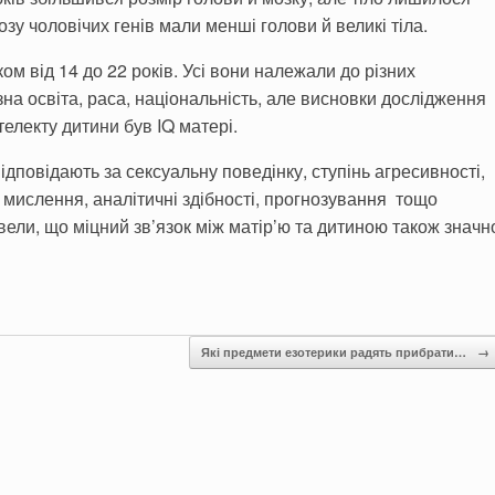
у чоловічих генів мали менші голови й великі тіла.
ком від 14 до 22 років. Усі вони належали до різних
ізна освіта, раса, національність, але висновки дослідження
електу дитини був IQ матері.
ідповідають за сексуальну поведінку, ступінь агресивності,
ї, мислення, аналітичні здібності, прогнозування тощо
вели, що міцний зв’язок між матір’ю та дитиною також значн
Які предмети езотерики радять прибрати…
→