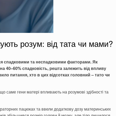
вують розум: від тата чи мами?
ся спадковими та неспадковими факторами. Як
 на 40–60% спадковість, решта залежить від впливу
ило питання, хто в цих відсотках головний – тато чи
 що саме гени матері впливають на розумові здібності та
раторних пацюках та ввели додаткову дозу материнських
юків збільшився розмір голови й мозку, але тіло лишилося