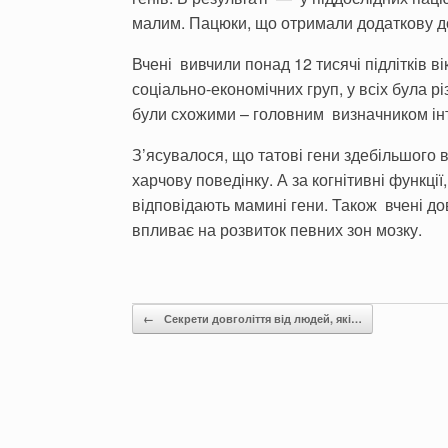
малим. Пацюки, що отримали додаткову доз
Вчені вивчили понад 12 тисячі підлітків ві
соціально-економічних груп, у всіх була р
були схожими – головним визначником інт
З’ясувалося, що татові гени здебільшого в
харчову поведінку. А за когнітивні функці
відповідають мамині гени. Також вчені до
впливає на розвиток певних зон мозку.
Post navigation
←
Секрети довголіття від людей, які…