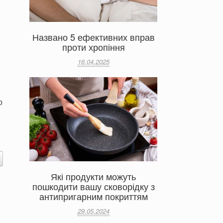
Названо 5 ефективних вправ
проти хропіння
16.04.2025
о
Які продукти можуть
пошкодити вашу сковорідку з
антипригарним покриттям
29.05.2024