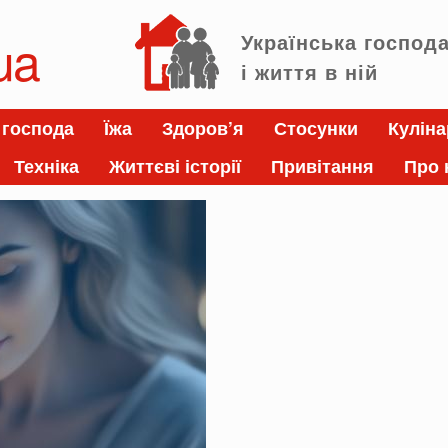
ua
Українська господ
і життя в ній
 господа
Їжа
Здоров’я
Стосунки
Куліна
Техніка
Життєві історії
Привітання
Про 