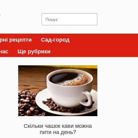
а
Search
for:
рні рецепти
Сад-город
нас
Ще рубрики
Скільки чашок кави можна
пити на день?