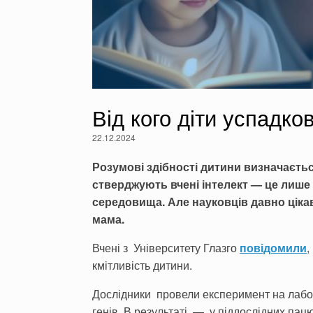
Від кого діти успадко
22.12.2024
Розумові здібності дитини визначаєть
стверджують вчені інтелект — це лише
середовища. Але науковців давно цікав
мама.
Вчені з Університету Глазго
повідомили
,
кмітливість дитини.
Дослідники провели експеримент на лабо
генів. В результаті — у піддослідних пац