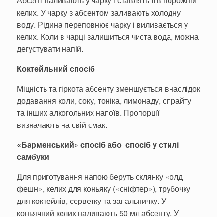
Абсент наливають у чарку і ставлять її в порожній
келих. У чарку з абсентом заливають холодну
воду. Рідина переповнює чарку і виливається у
келих. Коли в чарці залишиться чиста вода, можна
дегустувати напій.
Коктейльний спосіб
Міцність та гіркота абсенту зменшується внаслідок
додавання коли, соку, тоніка, лимонаду, спрайту
та інших алкогольних напоїв. Пропорції
визначають на свій смак.
«Барменський» спосіб або спосіб у стилі
самбуки
Для приготування напою беруть склянку «олд
фешн», келих для коньяку («сніфтер»), трубочку
для коктейлів, серветку та запальничку. У
коньячний келих наливають 50 мл абсенту. У