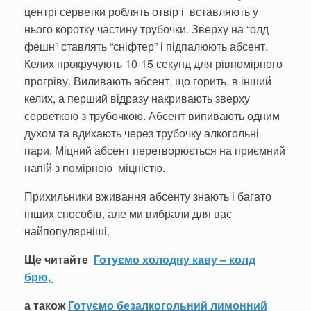
центрі серветки роблять отвір і вставляють у
нього коротку частину трубочки. Зверху на “олд
фешн” ставлять “сніфтер” і підпалюють абсент.
Келих прокручують 10-15 секунд для рівномірного
прогріву. Виливають абсент, що горить, в інший
келих, а перший відразу накривають зверху
серветкою з трубочкою. Абсент випивають одним
духом та вдихають через трубочку алкогольні
пари. Міцний абсент перетворюється на приємний
напій з помірною міцністю.
Прихильники вживання абсенту знають і багато
інших способів, але ми вибрали для вас
найпопулярніші.
Ще читайте
Готуємо холодну каву – колд
брю,
а також
Готуємо безалкогольний лимонний