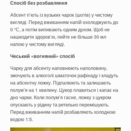
Спосіб без розбавляння
Абсент п’ють із вузьких чарок (шотів) у чистому
вигляді. Перед вживанням напій охолоджують до
0 °С, а потім випивають одним духом. Щоб не
нашкодити здоров’ю, пийте не більше 30 мл
напою у чистому вигляді.
Чеський «вогняний» спосіб
Чарку для абсенту наповнюють наполовину,
змочують в алкоголі шматочок рафінаду і кладуть
на абсентну ложку. Підпалюють та залишають
полум’я на 1 хвилину. Цукор плавиться і капає на
дно чарки. Коли полум’я гасне, ложку з цукром
опускають у рідину та ретельно перемішують.
Перед вживанням напій розбавляють холодною
водою 1:5.