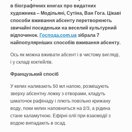
в біографічних книгах про видатних
художника – Модільяні, Сутіна, Ван Гога. Цікаві
способи вживання абсенту перетворюють
звичайні посиденьки на веселий культурний
відпочинок.
Господа.com.ua
зібрала 7
найпопулярніших способів вживання абсенту.
Ось як можна вживати абсент і в чистому вигляді,
і у складі коктейлів.
Французький спосіб
У келих наливають 50 мл напою, розміщують
зверху абсентну ложку з отворами, кладуть
шматочок рафінаду і ллють повільно крижану
воду, поки келих наповниться на 2/3, а рідина
стане каламутною. Ефірні олії при взаємодії з
водою випадають в осад.