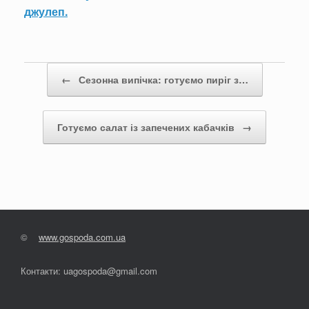
джулеп.
Post navigation
←
Сезонна випічка: готуємо пиріг з…
Готуємо салат із запечених кабачків
→
©
www.gospoda.com.ua
Контакти: uagospoda@gmail.com