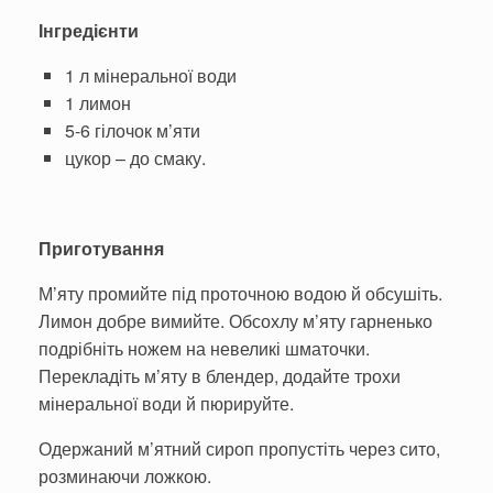
Інгредієнти
1 л мінеральної води
1 лимон
5-6 гілочок м’яти
цукор – до смаку.
Приготування
М’яту промийте під проточною водою й обсушіть.
Лимон добре ви­мийте. Обсохлу м’яту гарненько
по­дрібніть ножем на невеликі шматочки.
Перекладіть м’яту в блендер, додайте трохи
мінеральної води й пюрируйте.
Одержаний м’ятний сироп пропустіть через сито,
розминаючи ложкою.