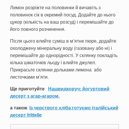
Ли­мон розріжте на половинки й вичавіть з
половинок сік в окремий посуд. Додайте до нього
цукор (кількість на ваш розсуд) і перемішайте до
його повного роз­чинення.
Після цього влийте суміш в м’ятне пюре, додайте
охолоджену мінеральну воду (газовану або ні) і
пе­ремішайте до однорідності. У склянку покладіть
кілька шматочків льоду і влийте джулеп.
Прикрасьте склянки дольками лимона або
листочками м’яти.
Ще приготуйте
Нашвидкоруч: йогуртовий
десерт з агар-агаром,
а також
Із черствого хліба готуємо італійський
десерт frittelle
Post navigation