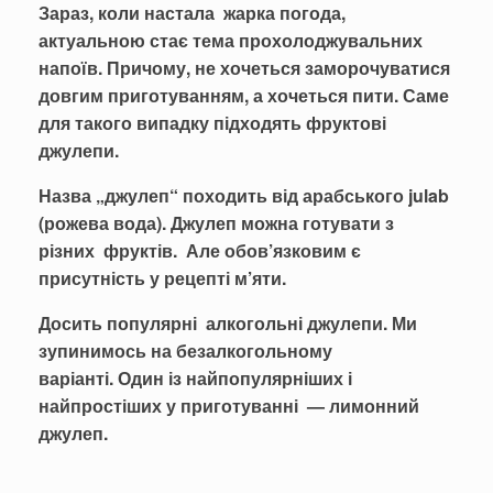
Зараз, коли настала жарка погода,
актуальною стає тема прохолоджувальних
напоїв. Причому, не хочеться заморочуватися
довгим приготуванням, а хочеться пити. Саме
для такого випадку підходять фруктові
джулепи.
Назва „джулеп“ походить від арабського julab
(рожева вода). Джулеп можна готувати з
різних фруктів. Але обов’язковим є
присутність у рецепті м
’
яти
.
Досить популярні алкогольні джулепи. Ми
зупинимось на безалкогольному
варіанті.
Один із найпопулярніших і
найпростіших у приготуванні — лимонний
джулеп.