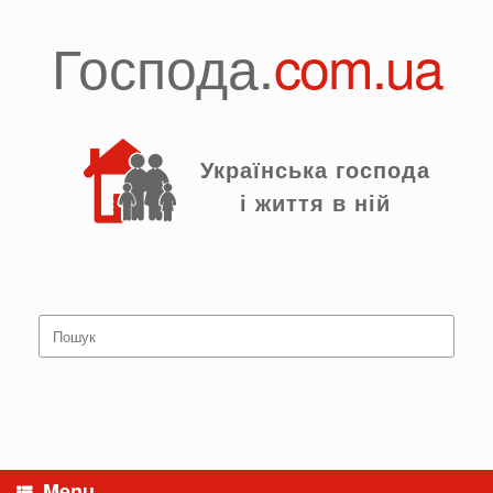
Skip
to
Господа.
com.ua
content
Українська господа
і життя в ній
Search
for:
Menu