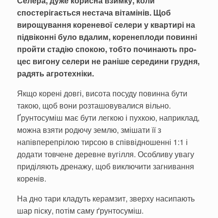
Селера, дуже корисна взимку, коли
спостерігається нестача вітамінів. Щоб
вирощування кореневої селери у квартирі на
підвіконні було вдалим, коренепло­ди повинні
пройти стадію спокою, тобто починають про­
цес вигону селери не раніше сере­дини грудня,
радять агротехніки.
Якщо корені довгі, висота посуду повинна бути
такою, щоб вони роз­ташовува­лися віль­но.
Ґрунтосуміш має бути легкою і пухкою, наприклад,
можна взяти родючу землю, змішати її з
напівперепрілою тир­сою в співвідношенні 1:1 і
додати товче­не деревне вугілля. Особливу увагу
при­діляють дренажу, щоб виключити загниван­ня
коренів.
На дно тари кладуть керам­зит, зверху насипа­ють
шар піску, потім саму ґрунтосуміш.