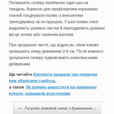
Поливають селеру приблизно один раз на
тиждень. Корисно для профілактики ко­реневих
гнилей поєд­нувати полив із вне­сенням
триходерміну за інструкцією. У разі появи гнилі
видаля­ють уражені листки й припудрюють уражені
місця золою або га­шеним вапном.
При зрізуванні листя, що відросло, обов’язково
залишають ніжку довжиною 3-5 см. Після кожного
зрізу­вання селеру піджив­люють комплексними
добривами.
Ще читайте
Експерти назвали три помилки
при зберіганні гарбуза.
а також
Як взимку виростити на підвіконні
руколу, порадили агротехніки
Post navigation
←
Готуємо зимовий салат з бужениною…