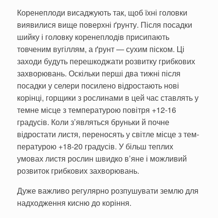
Коренеплоди ви­саджують так, щоб їхні головки
виявилися вище поверхні ґрунту. Після посадки
шийку і головку коре­неплодів присипають
товченим вугіллям, а ґрунт — сухим піс­ком. Ці
заходи бу­дуть перешкоджати розвитку грибкових
захворювань. Оскільки перші два тижні після
посадки у селери поси­лено відростають нові
корінці, горщи­ки з рослинами в цей час ставлять у
темне місце з тем­пературою повітря +12-16
градусів. Коли з’являться бруньки й почне
відростати листя, переносять у світле місце з тем­
пературою +18-20 гра­дусів. У більш теп­лих
умовах листя рос­лин швидко в’яне і мож­ливий
розвиток гриб­кових захворювань.
Дуже важливо ре­гулярно розпушувати землю для
надход­ження кисню до корін­ня.