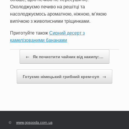
Охолоджуємо печиво на решітці та
насолоджуємось ароматною, ніжною, м’якою
випічкою з живописними тріщинками.
Приготуйте також
Сирний десерт з
камелізованими бананами
Post navigation
←
Як почистити чайник від накипу:…
Готуємо німецький грибний крем-суп
→
©
www.gospoda.com.ua