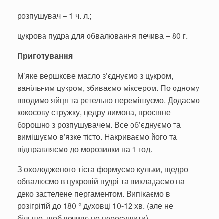
розпушувач – 1 ч. л.;
цукрова пудра для обвалювання печива – 80 г.
Приготування
М’яке вершкове масло з’єднуємо з цукром,
ванільним цукром, збиваємо міксером. По одному
вводимо яйця та ретельно перемішуємо. Додаємо
кокосову стружку, цедру лимона, просіяне
борошно з розпушувачем. Все об’єднуємо та
вимішуємо в’язке тісто. Накриваємо його та
відправляємо до морозилки на 1 год.
З охолодженого тіста формуємо кульки, щедро
обвалюємо в цукровій пудрі та викладаємо на
деко застелене пергаментом. Випікаємо в
розігрітій до 180 ° духовці 10-12 хв. (але не
більше, щоб печиво не пересушити).