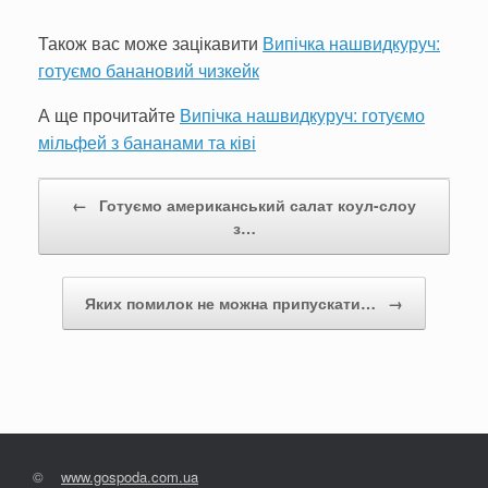
Також вас може зацікавити
Випічка нашвидкуруч:
готуємо банановий чизкейк
А ще прочитайте
Випічка нашвидкуруч: готуємо
мільфей з бананами та ківі
Post navigation
←
Готуємо американський салат коул-слоу
з…
Яких помилок не можна припускати…
→
©
www.gospoda.com.ua