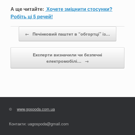
А ще читайте:
Хочете зміцнити стосунки?
Робіть ці 5 речей!
Post navigation
←
Печінковий паштет в “обгортці” із…
Експерти визначили чи безпечні
електромобілі…
→
©
www.gospoda.com.ua
Контакти: uagospoda@gmail.com