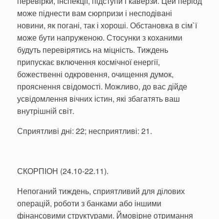
перевірки, інспекції, підступи і каверзи. Цей період
може піднести вам сюрпризи і несподівані
новини, як погані, так і хороші. Обстановка в сім`ї
може бути напруженою. Стосунки з коханими
будуть перевірятись на міцність. Тиждень
припускає включення космічної енергії,
божественні одкровення, очищення думок,
прояснення свідомості. Можливо, до вас дійде
усвідомлення вічних істин, які збагатять ваш
внутрішній світ.
Сприятливі дні: 22; несприятливі: 21.
СКОРПІОН (24.10-22.11).
Непоганий тиждень, сприятливий для ділових
операцій, роботи з банками або іншими
фінансовими структурами. Ймовірне отримання