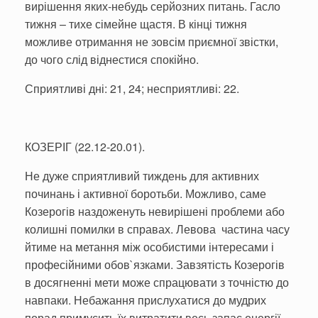
вирішення яких-небудь серйозних питань. Гасло
тижня – тихе сімейне щастя. В кінці тижня
можливе отримання не зовсім приємної звістки,
до чого слід віднестися спокійно.
Сприятливі дні: 21, 24; несприятливі: 22.
КОЗЕРІГ (22.12-20.01).
Не дуже сприятливий тиждень для активних
починань і активної боротьби. Можливо, саме
Козерогів наздоженуть невирішені проблеми або
колишні помилки в справах. Левова частина часу
йтиме на метання між особистими інтересами і
професійними обов`язками. Завзятість Козерогів
в досягненні мети може спрацювати з точністю до
навпаки. Небажання прислухатися до мудрих
порад примусить їх витратити весь запас енергії.