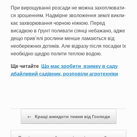
При вирощуванні розса­ди не можна захоплювати­
ся зрошенням. Надмірне зволоження землі викли­
кає захворювання чорною ніжкою. Перед
висадкою в ґрунт поливати сіянці небажано, адже
дещо прив’ялі рослини менше ламаються від
необережних дотиків. Але відразу після посадки їх
необхідно щедро полити теплою водою.
Ще читайте
Що має зробити взимку в саду
дбайливий садівник, розповіли агротехніки
Post navigation
←
Кращі анекдоти тижня від Господи