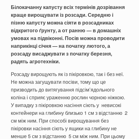
Білокачанну капусту всіх термінів дозрі­вання
краще вирощу­вати із розсади. Середню і
пізню капусту можна сіяти в розсадниках
відкритого ґрун­ту, а от ранню — в домашніх
умовах на підвіконні. Посів можна проводити
наприкінці січня — на початку лютого, а
розсаду висаджувати з початку березня,
радять агротехніки.
Розсаду вирощують як із пікіровкою, так і без неї.
Не можна загущувати посіви, тому що це
призводить до витягування підсім’ядольного
коліна і сприяє ураженню рослин чорною ніжкою.
У випадку з пікіровкою насіння сіють у невисокі
контейнери на глибину близь­ко 1 см з відстанню 2
см між ним. При способі вирощу­вання без
пікіровки насіння сіють у ящики на глибину не
менше 5 см з відстанню 5 см між ним. При цьому