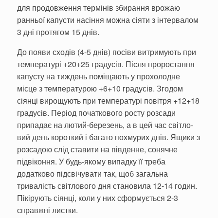
для продовження термінів збирання врожаю
ранньої капусти насіння можна сіяти з інтервалом
3 дні протягом 15 днів.
До появи сходів (4-5 днів) посіви витримують при
температурі +20+25 градусів. Після проростання
капусту на тиждень поміщають у прохо­лодне
місце з температурою +6+10 градусів. Згодом
сіян­ці вирощують при темпера­турі повітря +12+18
градусів. Період початкового росту розсади
припадає на лютий-березень, а в цей час світло­
вий день короткий і багато похмурих днів. Ящики з
розсадою слід ставити на південне, сонячне
підвікон­ня. У будь-якому випадку її треба
додатково підсвічувати так, щоб загальна
тривалість світлового дня становила 12-14 годин.
Пікірують сіянці, коли у них сформується 2-3
справжні листки.