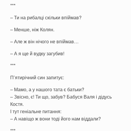
***
– Ти на рибалці скільки впіймав?
– Менше, ніж Колян.
– Але ж він нічого не впіймав…
– А я ще й вудку загубив!
***
П’ятирічний син запитує:
– Мамо, а у нашого тата є батьки?
– Звісно, є! Ти що, забув? Бабуся Валя і дідусь
Костя.
І тут геніальне питання:
– А навіщо ж вони тоді його нам віддали?
***