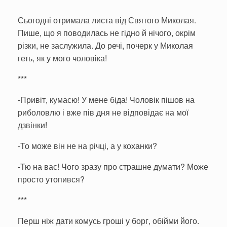
Сьогодні отримала листа від Святого Миколая.
Пише, що я поводилась не гідно й нічого, окрім
різки, не заслужила. До речі, почерк у Миколая
геть, як у мого чоловіка!
***
-Привіт, кумасю! У мене біда! Чоловік пішов на
риболовлю і вже пів дня не відповідає на мої
дзвінки!
-То може він не на річці, а у коханки?
-Тю на вас! Чого зразу про страшне думати? Може
просто утопився?
***
Перш ніж дати комусь гроші у борг, обійми його.