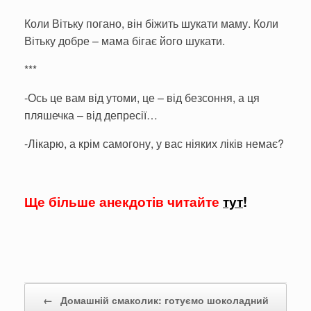
Коли Вітьку погано, він біжить шукати маму. Коли
Вітьку добре – мама бігає його шукати.
***
-Ось це вам від утоми, це – від безсоння, а ця
пляшечка – від депресії…
-Лікарю, а крім самогону, у вас ніяких ліків немає?
Ще більше анекдотів читайте
тут
!
Post navigation
←
Домашній смаколик: готуємо шоколадний