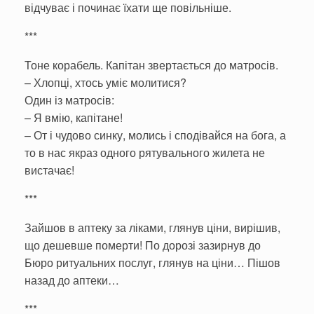
відчуває і починає їхати ще повільніше.
***
Тоне корабель. Капітан звертається до матросів.
– Хлопці, хтось уміє молитися?
Один із матросів:
– Я вмію, капітане!
– От і чудово синку, молись і сподівайся на бога, а
то в нас якраз одного рятувального жилета не
вистачає!
***
Зайшов в аптеку за ліками, глянув ціни, вирішив,
що дешевше померти! По дорозі зазирнув до
Бюро ритуальних послуг, глянув на ціни… Пішов
назад до аптеки…
***