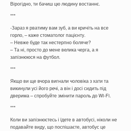
Вірогідно, ти бачиш цю людину востаннє.
***
-Зараз я рватиму вам зуб, а ви кричіть на все
горло, – каже стоматолог пацієнту.
– Невже буде так нестерпно боляче?
– Та ні, просто до мене велика черга, а я
запізнююся на футбол.
***
Якщо ви ще вчора вигнали чоловіка з хати та
викинули усі його речі, а він і досі сидить під
дверима – спробуйте змінити пароль до Wi-Fi.
***
Коли ви запізнюєтесь і їдете в автобусі, ніколи не
подавайте виду, що поспішаєте, автобус це