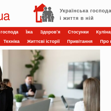
ua
Українська господ
і життя в ній
 господа
Їжа
Здоров’я
Стосунки
Куліна
Техніка
Життєві історії
Привітання
Про 