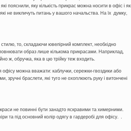
які пояснили, яку кількість прикрас можна носити в офіс і як
які не викличуть питань у вашого начальства. На їх думку,
 стилю, то, складаючи ювелірний комплект, необхідно
оповнювати образ лише кількома прикрасами. Наприклад,
йно ж, обручка, яка в цю трійку теж входить.
 офісу можна вважати: каблучки, сережки-гвоздики або
, зручні браслети, які туго не охоплюють руку і витончені
икраси не повинні бути занадто яскравими та химерними.
іри та під основний колір одягу в гардеробі для офісу. .