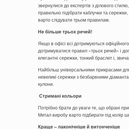
звернулися до експертів з ділового стилю, 
правильно підібрати каблучки та сережки, 
варто слідувати трьом правилам.
Не більше трьох речей!
Якщо в офісі всі дотримуються офіційного
дотримуватися правил «трьох речей» і д
елегантні сережки, тонкий браслет і, звича
Найбільш універсальними прикрасами для
невеликі сережки з безбарвними діамантами
кулони.
Стримані кольори
Потрібно брати до уваги те, що обрані пр
Метал виробу варто підбирати під колір шк
Краще – лаконічніше й витонченіше