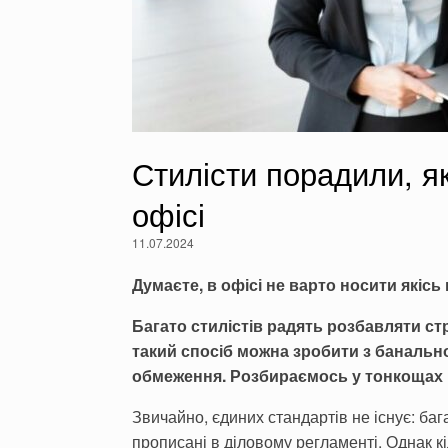
Стилісти порадили, як
офісі
11.07.2024
Думаєте, в офісі не варто носити якісь
Багато стилістів радять розбавляти ст
такий спосіб можна зробити з банальног
обмеження. Розбираємось у тонкощах 
Звичайно, єдиних стандартів не існує: баг
прописані в діловому регламенті. Однак к