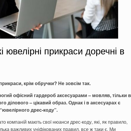
і ювелірні прикраси доречні в
 прикраси, крім обручки? Не зовсім так.
рогий офісний гардероб аксесуарами – мовляв, тільки в
о ділового – цікавий образ. Однак і в аксесуарах є
“ювелірного дрес-коду”.
ато компаній мають свої нюанси дрес-коду, які, як правило,
ілька важливих уніфікованих правил, все ж таки є. Ми