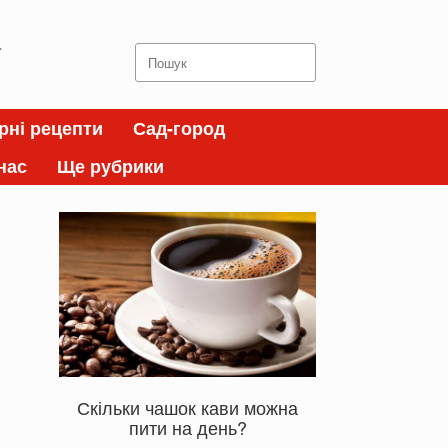
а
Search
for:
рні рецепти
Сад-город
нас
Ще рубрики
Скільки чашок кави можна
пити на день?