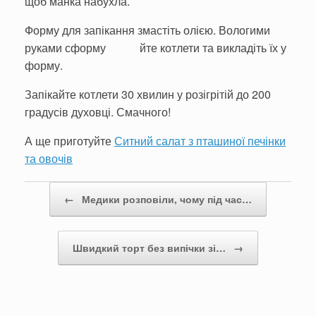
щоб манка набухла.
Форму для запікання змастіть олією. Вологими
руками сформу йте котлети та викладіть їх у
форму.
Запікайте котлети 30 хвилин у розігрітій до 200
градусів духовці. Смачного!
А ще приготуйте
Ситний салат з пташиної печінки
та овочів
Post navigation
←
Медики розповіли, чому під час…
Швидкий торт без випічки зі…
→