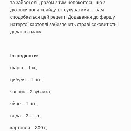
та зайвої олії, разом з тим непокоїтесь, що з
духовки вони «вийдуть» сухуватими, – вам
сподобається цей рецепт! Додавання до фаршу
натертої картоплі забезпечить страві соковитість і
додасть смаку.
Інгредієнти:
фарш – 1 кг;
цибуля – 1 шт.;
часник – 2 зубчика;
яйце – 1 шт.;
вода – 2 ст. л.;
картопля – 300 г;