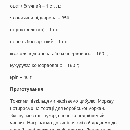
оцет яблучний – 1 ст. л.;
яловичина відварена – 350 г;
огірок (великий) – 1 шт.;
перець болгарський – 1 шт.;
квасоля відварена або консервована – 150 г;
кукурудза консервована – 150 г;
кріп – 40 г
Приготування
Тонкими півкільцями нарізаємо цибулю. Моркву
натираємо на тертці для корейської моркви.
Змішуємо сіль, цукор, спеції та подрібнений
часник. Нагріваємо до кипіння олію й додаємо до
спецій, щоб розкрити їхній аромат. Додаємо до