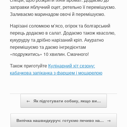
заправки яблучний оцет, ретельно її перемішуємо.
Заливаємо маринадом овочі й перемішуємо.
Нарізані соломкою м’ясо, огірок та болгарський
перець додаємо в салат. Додаємо також квасолю,
кукурудзу та дрібно нарізаний кріп. Акуратно
перемішуємо та даємо інгредієнтам
«подружитись» 10 хвилин. Смачного!
Також приготуйте
Кулінарний хіт сезону:
кабачкова запіканка з фаршем і моцарелою
Post navigation
←
Як підготувати собаку, якщо ви…
Випічка нашвидкуруч: готуємо печиво на…
→