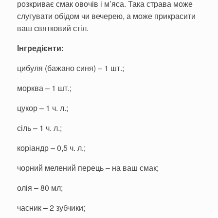
розкриває смак овочів і м’яса. Така страва може
слугувати обідом чи вечерею, а може прикрасити
ваш святковий стіл.
Інгредієнти:
цибуля (бажано синя) – 1 шт.;
морква – 1 шт.;
цукор – 1 ч. л.;
сіль – 1 ч. л.;
коріандр – 0,5 ч. л.;
чорний мелений перець – на ваш смак;
олія – 80 мл;
часник – 2 зубчики;