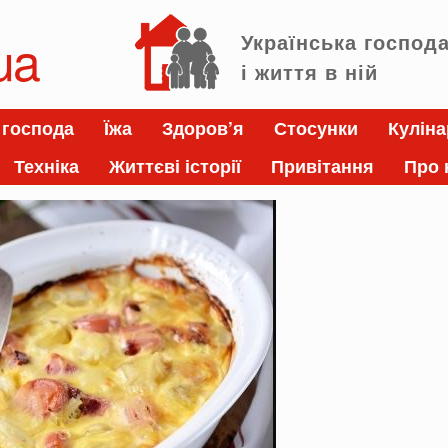
ua
Українська господ
і життя в ній
 господа
Їжа
Здоров’я
Стосунки
Куліна
Техніка
Життєві історії
Привітання
Про 