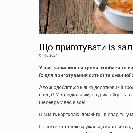
Що приготувати із зал
07.06.2024
У вас залишилося трохи ковбаси та с
їх для приготування ситної та смачної 
Але знадобляться кілька додаткових інгред
спеції? У холодильнику є курячі яйця та
шедевра у вас є все!
Візьміть картоплю, помийте, відваріть у м
Наріжте картоплю кружальцями та викладіт