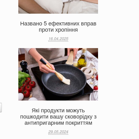
Названо 5 ефективних вправ
проти хропіння
16.04.2025
а
Які продукти можуть
пошкодити вашу сковорідку з
антипригарним покриттям
29.05.2024