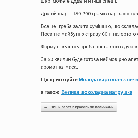
шар, можете додати й інші спеції.
Другий шар – 150-200 грамів нарізаної ку
Все це треба залити сумішшю, що складаєт
Посипте майбутню страву 60 г натертого 
Форму із вмістом треба поставити в духовку
За 20 хвилин буде готова неймовірно апет
ароматна маса.
Ще приготуйте
Молода картопля з печ
а також
Велика шоколадна ватрушка
Post navigation
←
Літній салат із крабовими паличками