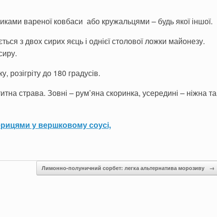
биками вареної ковбаси або кружальцями – будь якої іншої.
ься з двох сирих яєць і однієї столової ложки майонезу.
сиру.
, розігріту до 180 градусів.
итна страва. Зовні – рум’яна скоринка, усередині – ніжна т
ерицями у вершковому соусі,
Лимонно-полуничний сорбет: легка альтернатива морозиву
→