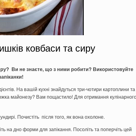
ишків ковбаси та сиру
иру? Ви не знаєте, що з ними робити? Використовуйте
запіканки!
ієнтів. На вашій кухні знайдуться три-чотири картоплини та
 ложка майонезу? Вам пощастило! Для отримання кулінарног
ундирі. Почистіть після того, як вона охолоне.
ь на дно форми для запікання. Посоліть та поперчіть цей