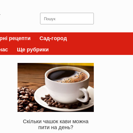
а
Search
for:
рні рецепти
Сад-город
нас
Ще рубрики
Скільки чашок кави можна
пити на день?