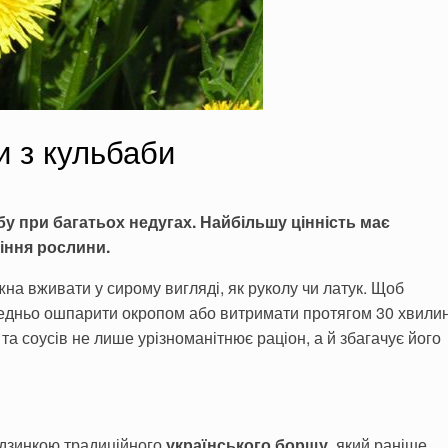
и з кульбаби
у при багатьох недугах. Найбільшу цінність має
тіння рослини.
жна вживати у сирому вигляді, як руколу чи латук. Щоб
редньо ошпарити окропом або витримати протягом 30 хвили
 та соусів не лише урізноманітнює раціон, а й збагачує його
дзинкою традиційного
українського борщу
, який раніше