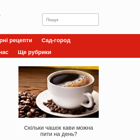
а
Search
for:
рні рецепти
Сад-город
нас
Ще рубрики
Скільки чашок кави можна
пити на день?