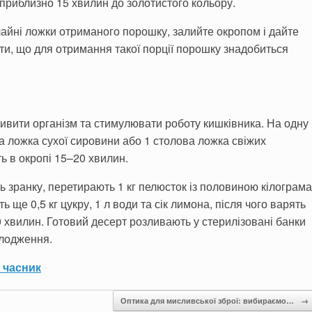
приблизно 15 хвилин до золотистого кольору.
чайні ложки отриманого порошку, залийте окропом і дайте
ти, що для отримання такої порції порошку знадобиться
ивити організм та стимулювати роботу кишківника. На одну
а ложка сухої сировини або 1 столова ложка свіжих
ь в окропі 15–20 хвилин.
ь зранку, перетирають 1 кг пелюсток із половиною кілограма
 ще 0,5 кг цукру, 1 л води та сік лимона, після чого варять
 хвилин. Готовий десерт розливають у стерилізовані банки
олодження.
 часник
Оптика для мисливської зброї: вибираємо…
→