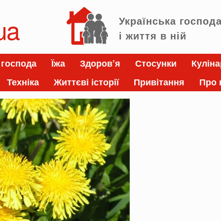
ua
Українська господ
і життя в ній
 господа
Їжа
Здоров’я
Стосунки
Куліна
Техніка
Життєві історії
Привітання
Про 