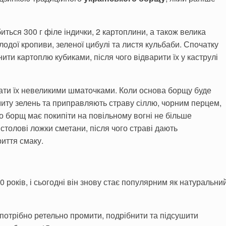
ться 300 г філе індички, 2 картоплини, а також велика
олодої кропиви, зеленої цибулі та листя кульбаби. Спочатку
нити картоплю кубиками, після чого відварити їх у каструлі
ізати їх невеликими шматочками. Коли основа борщу буде
миту зелень та приправляють страву сіллю, чорним перцем,
о борщ має покипіти на повільному вогні не більше
столові ложки сметани, після чого страві дають
иття смаку.
 років, і сьогодні він знову стає популярним як натуральни
потрібно ретельно промити, подрібнити та підсушити