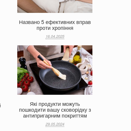
Названо 5 ефективних вправ
проти хропіння
16.04.2025
Які продукти можуть
й
пошкодити вашу сковорідку з
антипригарним покриттям
29.05.2024