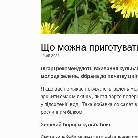
Що можна приготуват
12.05.2026
Лікарі рекомендують вживання кульбаб
молода зелень, зібрана до початку цві
Якщо вас не лякає гіркуватість, зелень мо
зробити смак м’якшим, листя варто попе
у підсоленій воді. Така добавка до салатів
рослинним білком.
Зелений борщ із кульбабою
Листя кульбаби може стати унікальною ро