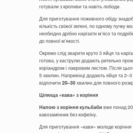
готували з кропиви та навіть лободи.
Для приготування поживного обіду знадоби
кількість свіжої зелені, по одному пучку м
необхідно дрібно нарізати м’ясо та подріб
до повної м’якості.
Окремо слід зварити круто 3 яйця та нар
готова, у каструлю додають ретельно про
коріандром і лавровим листом. Після цьог
5 хвилин. Наприкінці додають яйця та 2–3 
відпочити
20–30
хвилин для повного розкр
Цілюща «кава» з коріння
Напою з коріння кульбаби
вже понад 200
кавозамінник без кофеїну.
Для приготування «кави» молоде коріння 