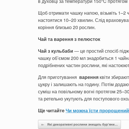
в духовці за температури 150°C протягом 
Щоб отримати чашку напою, візьміть 1–2 
настоятися 10–20 хвилин. Слід враховува
коріння близько 20 рослин.
Чай та варення з пелюсток
Чай з кульбаби
— це простий спосіб підж
чашку об’ємом 200 мл знадобиться 1 чайн
подрібнених частин рослини, які настоюют
Для приготування
варення
квіти збирают
цукру і залишають на годину. Потім додають
суміш на повільному вогні протягом 25–30
та ретельно укутують для поступового ох
Ще читайте
Чи можна їсти пророщений
Post navigation
←
Які декоративні рослини знищать бур’яни…