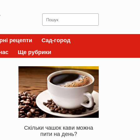
а
Search
for:
рні рецепти
Сад-город
нас
Ще рубрики
Скільки чашок кави можна
пити на день?