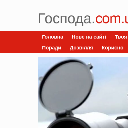
Skip
to
Господа.
com.
content
Головна
Нове на сайті
Твоя
Поради
Дозвілля
Корисно