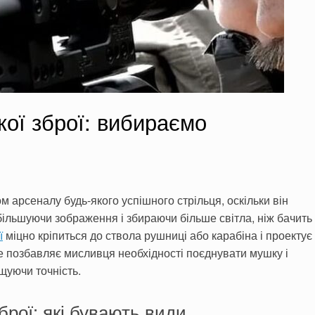
ої зброї: вибираємо
 арсеналу будь-якого успішного стрільця, оскільки він
більшуючи зображення і збираючи більше світла, ніж бачить
ї
міцно кріпиться до ствола рушниці або карабіна і проектує
Це позбавляє мисливця необхідності поєднувати мушку і
щуючи точність.
рої: які бувають види