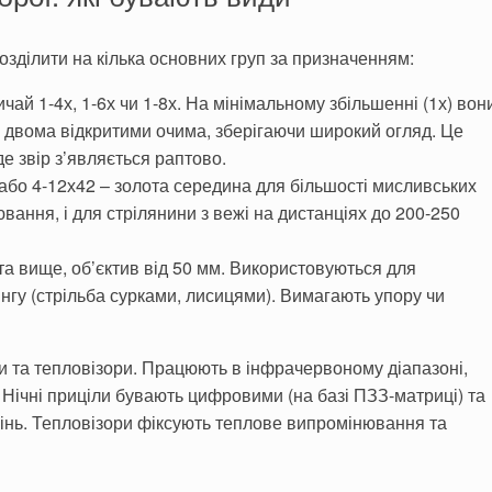
озділити на кілька основних груп за призначенням:
ичай 1-4х, 1-6х чи 1-8х. На мінімальному збільшенні (1х) вон
 двома відкритими очима, зберігаючи широкий огляд. Це
де звір з’являється раптово.
 або 4-12х42 – золота середина для більшості мисливських
вання, і для стрілянини з вежі на дистанціях до 200-250
 та вище, об’єктив від 50 мм. Використовуються для
нгу (стрільба сурками, лисицями). Вимагають упору чи
и та тепловізори. Працюють в інфрачервоному діапазоні,
 Нічні приціли бувають цифровими (на базі ПЗЗ-матриці) та
інь. Тепловізори фіксують теплове випромінювання та