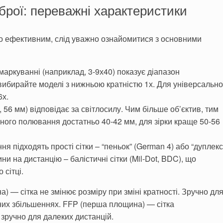
брої: переважні характеристики
о ефективним, слід уважно ознайомитися з основними
аркуванні (наприклад, 3-9х40) показує діапазон
вибирайте моделі з нижньою кратністю 1х. Для універсально
6х.
, 56 мм) відповідає за світлосилу. Чим більше об’єктив, тим
нного полювання достатньо 40-42 мм, для зірки краще 50-56
ня підходять прості сітки – “пеньок” (German 4) або “дуплекс
ни на дистанцію – балістичні сітки (Mil-Dot, BDC), що
сітці.
 — сітка не змінює розміру при зміні кратності. Зручно дл
них збільшеннях. FFP (перша площина) — сітка
зручно для далеких дистанцій.