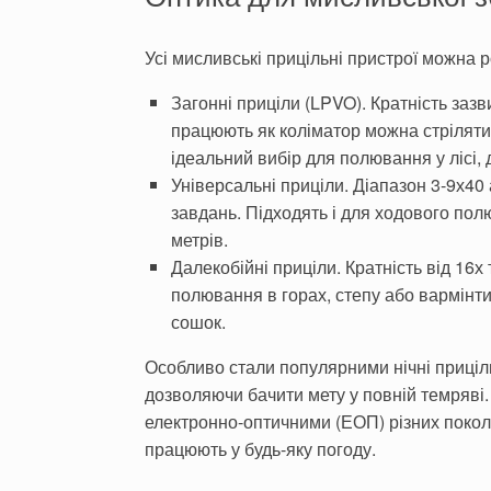
Усі мисливські прицільні пристрої можна р
Загонні приціли (LPVO). Кратність зазв
працюють як коліматор можна стріляти
ідеальний вибір для полювання у лісі, 
Універсальні приціли. Діапазон 3-9х40
завдань. Підходять і для ходового полю
метрів.
Далекобійні приціли. Кратність від 16х
полювання в горах, степу або вармінти
сошок.
Особливо стали популярними нічні приціл
дозволяючи бачити мету у повній темряві.
електронно-оптичними (ЕОП) різних покол
працюють у будь-яку погоду.