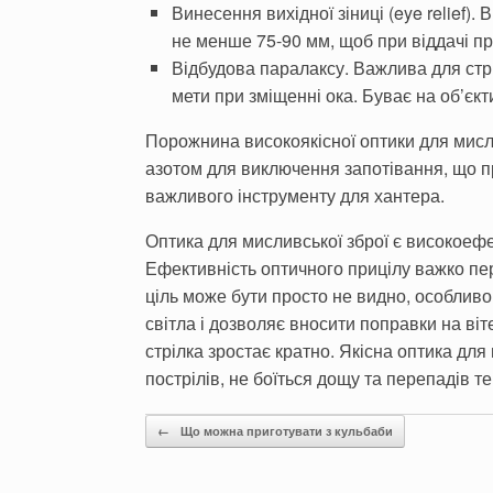
Винесення вихідної зіниці (eye relief).
не менше 75-90 мм, щоб при віддачі пр
Відбудова паралаксу. Важлива для стр
мети при зміщенні ока. Буває на об’єкт
Порожнина високоякісної оптики для мисл
азотом для виключення запотівання, що пр
важливого інструменту для хантера.
Оптика для мисливської зброї є високоеф
Ефективність оптичного прицілу важко пер
ціль може бути просто не видно, особливо
світла і дозволяє вносити поправки на віт
стрілка зростає кратно. Якісна оптика дл
пострілів, не боїться дощу та перепадів т
Post navigation
←
Що можна приготувати з кульбаби