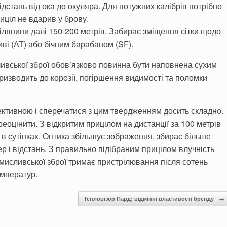
 Відстань від ока до окуляра. Для потужних калібрів потрібно
иціл не вдарив у брову.
ілянини далі 150-200 метрів. Забирає зміщення сітки щодо
иві (АТ) або бічним барабаном (SF).
ивської зброї обов’язково повинна бути наповнена сухим
изводить до корозії, погіршення видимості та поломки
ективною і сперечатися з цим твердженням досить складно.
еоцінити. З відкритим прицілом на дистанції за 100 метрів
 в сутінках. Оптика збільшує зображення, збирає більше
ер і відстань. З правильно підібраним прицілом влучність
я мисливської зброї тримає пристрілювання після сотень
емператур.
Тепловізор Пард: відмінні властивості бренду
→