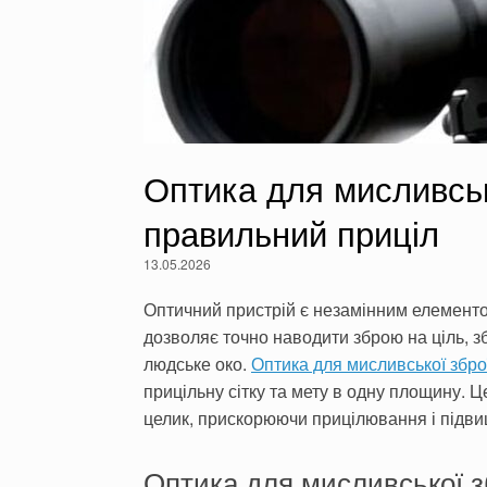
Оптика для мисливськ
правильний приціл
13.05.2026
Оптичний пристрій є незамінним елементом
дозволяє точно наводити зброю на ціль, з
людське око.
Оптика для мисливської збро
прицільну сітку та мету в одну площину. 
целик, прискорюючи прицілювання і підви
Оптика для мисливської зб