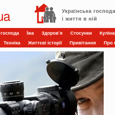
ua
Українська господ
і життя в ній
 господа
Їжа
Здоров’я
Стосунки
Куліна
Техніка
Життєві історії
Привітання
Про 