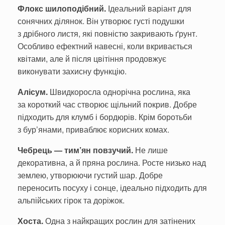
Флокс шилоподібний.
Ідеальний варіант для
сонячних ділянок. Він утворює густі подушки
з дрібного листя, які повністю закривають ґрунт.
Особливо ефектний навесні, коли вкривається
квітами, але й після цвітіння продовжує
виконувати захисну функцію.
Алісум.
Швидкоросла однорічна рослина, яка
за короткий час створює щільний покрив. Добре
підходить для клумб і бордюрів. Крім боротьби
з бур’янами, приваблює корисних комах.
Чебрець — тим’ян повзучий.
Не лише
декоративна, а й пряна рослина. Росте низько над
землею, утворюючи густий шар. Добре
переносить посуху і сонце, ідеально підходить для
альпійських гірок та доріжок.
Хоста.
Одна з найкращих рослин для затінених