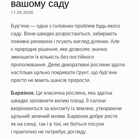
вашому саду
11.05.2026
Бур’яни — одна з головних проблем будь-якого
саду. Вони швидко розростаються, забирають
поживні речовини і псують вигляд ділянки. Але
є природне рішення, яке дозволяє значно
зменшити їх кількість без постійного
прополювання. Деякі декоративні рослини здатні
настільки щільно покривати ґрунт, що бур’яни
просто не мають шансів прорости.
Барвінок.
Це класична рослина, яка здатна
швидко заповнити великі площі. Її пагони
вкорінюються за контакту із землею, утворюючи
щільний зелений килим. Барвінок добре росте
як на сонці, так і в тіні, не боїться посухи
і практично не потребує догляду.