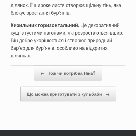
ділянок. Її широке листя створює щільну тінь, яка
блокує зростання бур’янів.
Кизильник горизонтальний.
Це декоративний
кущ із густими пагонами, які розростаються вшир.
Він добре укорінюється і створює природний
бар’єр для бур’янів, особливо на відкритих
ділянках.
Post navigation
←
Тож чи потрібна Ніна?
Що можна приготувати з кульбаби
→