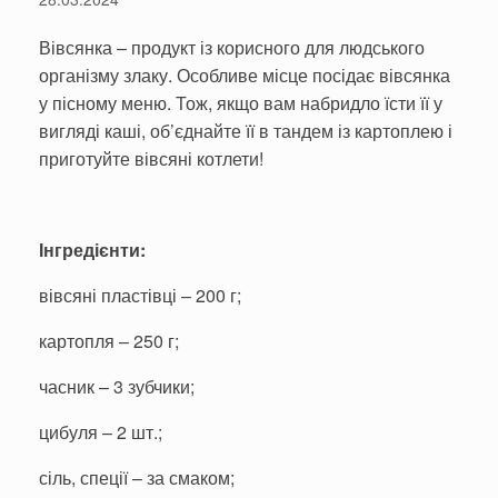
Вівсянка – продукт із корисного для людського
організму злаку. Особливе місце посідає вівсянка
у пісному меню. Тож, якщо вам набридло їсти її у
вигляді каші, об’єднайте її в тандем із картоплею і
приготуйте вівсяні котлети!
Інгредієнти:
вівсяні пластівці – 200 г;
картопля – 250 г;
часник – 3 зубчики;
цибуля – 2 шт.;
сіль, спеції – за смаком;