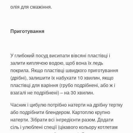
олія для смажіння.
Приготування
У глибокий посуд висипати вівсяні пластівці і
залити киплячою водою, щоб вона їх ледь
покрила. Якщо пластівці швидкого приготування
(дрібні), залишити їх набухати 10 хвилин, якщо
пластівці для варіння (грубо подрібнені, або ж і
взагалі не подрібнені) – на 30 хвилин.
Часник і цибулю потрібно натерти на дрібну тертку
або подрібнити блендером. Картоплю крупно
натерти. Зібрати всі інгредієнти разом. Додати
сіль і улюблені спеції (цікавого кольору котлетам