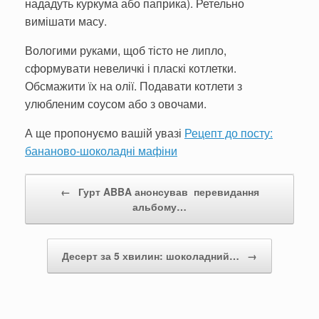
нададуть куркума або паприка). Ретельно
вимішати масу.
Вологими руками, щоб тісто не липло,
сформувати невеличкі і пласкі котлетки.
Обсмажити їх на олії. Подавати котлети з
улюбленим соусом або з овочами.
А ще пропонуємо вашій увазі
Рецепт до посту:
бананово-шоколадні мафіни
Post navigation
←
Гурт ABBA анонсував перевидання
альбому…
Десерт за 5 хвилин: шоколадний…
→