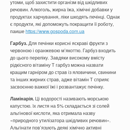
утоми, щоб захистити організм від шкідливих
речовин. Алкоголь, жирна їжа, хімічні добавки у
продуктах харчування, ліки шкодять печінці. Однак
є продукти, які допоможуть покращити її роботу,
паише
https://www.gospoda.com.ua
Гарбуз
.
Для печінки корисні яскраві фрукти з
червоною і оранже­вою м’якоттю. Гарбуз входить
до цього переліку. Завдяки високому вмісту
рідкісного ві­таміну Т гарбуз можна назвати
кращим гарніром до страв із яловичини, свинини
та інших жирних страв, адже вітамін Т сприяє
засвоєнню важкої їжі і розвантажує печінку.
Ламінарія.
Ці водорості називають морською
капустою. їх листя на 5% складається зі солей
альгінової кислоти, яка отри­мала назву
«природного ути­лізатора шкідливих речовин».
Альгінати пов’язують деякі хі­мічно активні