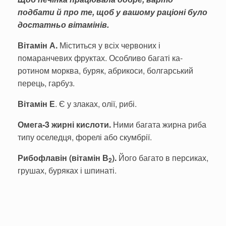
подбати й про те, щоб у вашому раціоні було
достатньо вітамінів.
Вітамін А.
Міститься у всіх червоних і
помаранчевих фруктах. Особливо багаті ка­
ротином морква, буряк, абри­коси, болгарський
перець, гарбуз.
Вітамін Е
. Є у злаках, олії, рибі.
Омега-3 жирні кислоти
.
Ними багата жирна риба
типу оселедця, форелі або скумб­рії.
Рибофлавін (вітамін В
).
Його багато в персиках,
2
гру­шах, буряках і шпинаті.