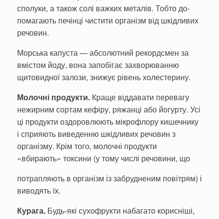
сполуки, а також солі важких металів. Тобто до­
помагають печінці чистити ор­ганізм від шкідливих
речовин.
Морська капуста — абсо­лютний рекордсмен за
вмістом йоду, вона запобігає захво­рюванню
щитовидної залози, знижує рівень холестерину.
Молочні продукти.
Краще віддавати перевагу
нежирним сортам кефіру, ря­жанці або йогурту. Усі
ці про­дукти оздоровлюють мікро­флору кишечнику
і сприяють виведенню шкідливих речовин з
організму. Крім того, молочні продукти
«вбирають» токси­ни (у тому числі речовини, що
потрапляють в організм із за­брудненим повітрям) і
виво­дять їх.
Курага.
Будь-які сухофрукти наба­гато корисніші,