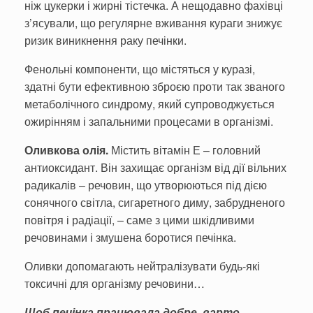
ніж цукерки і жирні тістечка. А нещодавно фахівці
з’ясували, що регуляр­не вживання кураги знижує
ри­зик виникнення раку печінки.
Фенольні компоненти, що містяться у куразі,
здатні бути ефективною зброєю проти так званого
метаболічного син­дрому, який супроводжується
ожирінням і запальними про­цесами в організмі.
Оливкова олія
.
Містить вітамін Е – голо­вний
антиоксидант. Він захи­щає організм від дії вільних
радикалів – речовин, що утво­рюються під дією
сонячного світла, сигаретного диму, за­брудненого
повітря і радіації, – саме з цими шкідливими
речовинами і змушена боро­тися печінка.
Оливки допомагають ней­тралізувати будь-які
токсичні для організму речовини…
Щоб печінка працювала добре, варто