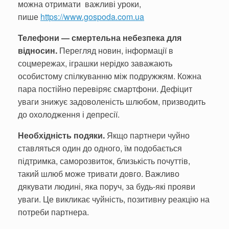
можна отримати важливі уроки,
пише
https://www.gospoda.com.ua
Телефони — смертельна небезпека для
відносин.
Перегляд новин, інформації в
соцмережах, іграшки нерідко заважають
особистому спілкуванню між подружжям. Кожна
пара постійно перевіряє смартфони. Дефіцит
уваги знижує задоволеність шлюбом, призводить
до охолодження і депресії.
Необхідність подяки.
Якщо партнери чуйно
ставляться один до одного, їм подобається
підтримка, саморозвиток, близькість почуттів,
такий шлюб може тривати довго. Важливо
дякувати людині, яка поруч, за будь-які прояви
уваги. Це викликає чуйність, позитивну реакцію на
потреби партнера.