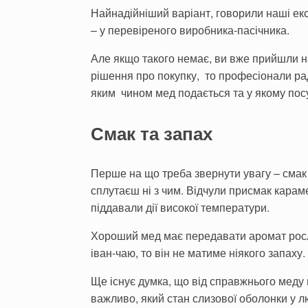
Найнадійніший варіант, говорили наші ек
– у перевіреного виробника-пасічника.
Але якщо такого немає, ви вже прийшли на
рішення про покупку, то професіонали рад
яким чином мед подається та у якому посу
Смак та запах
Перше на що треба звернути увагу – смак
сплутаєш ні з чим. Відчули присмак карам
піддавали дії високої температури.
Хороший мед має передавати аромат росл
іван-чаю, то він не матиме ніякого запаху.
Ще існує думка, що від справжнього меду м
важливо, який стан слизової оболонки у 