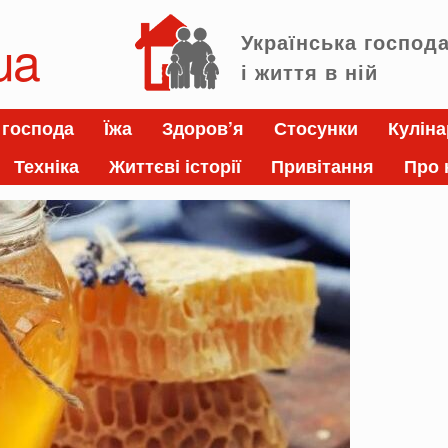
ua
Українська господ
і життя в ній
 господа
Їжа
Здоров’я
Стосунки
Куліна
Техніка
Життєві історії
Привітання
Про 