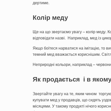
дертиме.
Колір меду
Ще на що звертаємо увагу – колір меду. Ко
відповідати назві. Наприклад, мед із цик
Якщо боїтеся нарватися на імітацію, то в
темний мед вважається кориснішим. Світлі
Неприродні кольори, наприклад – червон
Як продається і в яком
Звертайте увагу на те, яким чином торгую
купувати мед у продавців, що сидять уздо
місяцями. У такому продукті нічого корисн