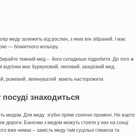
лір меду залежить від рослин, з яких він зібраний. І має
орію — блакитного кольору.
ибирайте темний мед – його складніше підробити. До того ж
 відтінки має буркуновий, липовий, акацієвий мед.
ий, рожевий, зеленуватий мають насторожити.
у посуді знаходиться
ть медом. Для меду згубні прямі сонячні промені. Не варто
вж дороги. Баночки з медом можуть стояти у них на сонці
ого вже немає – замість меду там суцільні глюкоза та