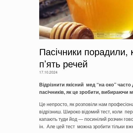
Пасічники порадили, 
п’ять речей
17.10.2024
Відрізнити якісний мед “на око” часто
пасічників, як це зробити, вибираючи м
Це непросто, як розповіли нам професіонал
відрізниш. Широко відомий тест, коли пер
капають туди йод — посинілий розчин гов
ін. Але цей тест можна зробити тільки вж