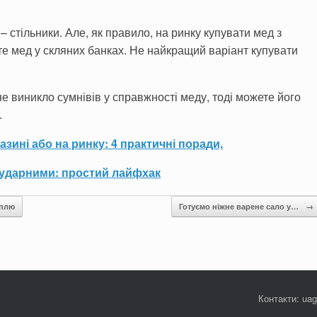
 стільники. Але, як правило, на ринку купувати мед з
те мед у скляних банках. Не найкращий варіант купувати
не виникло сумнівів у справжності меду, тоді можете його
.
зині або на ринку: 4 практичні поради,
иударними: простий лайфхак
оплю
Готуємо ніжне варене сало у…
→
Контакти: ua