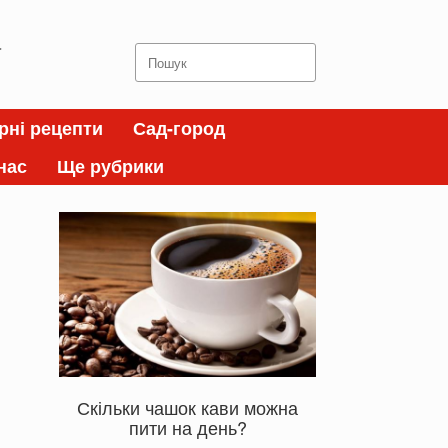
а
Search
for:
рні рецепти
Сад-город
нас
Ще рубрики
Скільки чашок кави можна
пити на день?