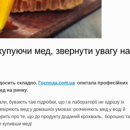
купуючи мед, звернути увагу на
 досить складно.
Господа.com.ua
опитала професійних
ед на ринку.
и, бувають такі підробки, що і в лабораторії не одразу їх
евіряють мед у домашніх умовах: розчиняють мед у воді й
орить про те, що до продукту доданий крохмаль, борошно та
е купивши мед!