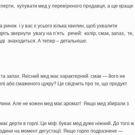
сперти, купувати мед у перевіреного продавця, а ще краще
 ринок і у вас є усього кілька хвилин, щоб ухвалити
ять звернути увагу на п’ять речей: колір, смак, запах, те,
ді знаходиться. А тепер – детальніше.
 та запах. Якісний мед має характерний смак — його не
елі або смаженого цукру? Це свідчить про те, що продукт
ини. Але не кожен мед має аромат! Якщо мед збирали з
ає дерти в горлі. Це міф: буває мед дуже ніжний. До того ж
людини на момент дегустації. Якщо горло подразнене —