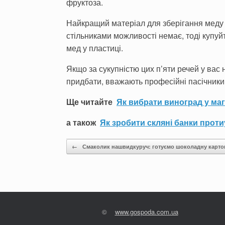
фруктоза.
Найкращий матеріал для зберігання меду –
стільниками можливості немає, тоді купуй
мед у пластиці.
Якщо за сукупністю цих п’яти речей у вас 
придбати, вважають професійні пасічники
Ще читайте
Як вибрати виноград у мага
а також
Як зробити скляні банки прот
Post navigation
←
Смаколик нашвидкуруч: готуємо шоколадну карт
©
www.gospoda.com.ua