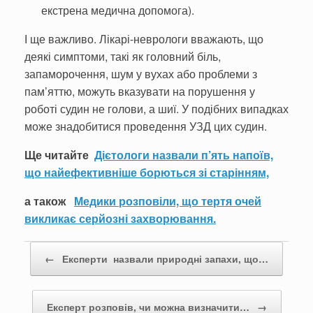
екстрена медична допомога).
І ще важливо. Лікарі-неврологи вважають, що
деякі симптоми, такі як головний біль,
запаморочення, шум у вухах або проблеми з
пам’яттю, можуть вказувати на порушення у
роботі судин не голови, а шиї. У подібних випадках
може знадобитися проведення УЗД цих судин.
Ще читайте
Дієтологи назвали п’ять напоїв,
що найефективніше борються зі старінням,
а також
Медики розповіли, що тертя очей
викликає серйозні захворювання.
Post navigation
←
Експерти назвали природні запахи, що…
Експерт розповів, чи можна визначити…
→