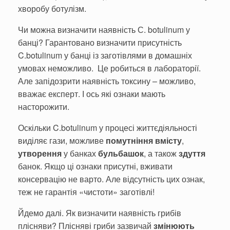
хворобу ботулізм.
Чи можна визначити наявність С. botulinum у
банці? Гарантовано визначити присутність
C.botulinum у банці із заготівлями в домашніх
умовах неможливо. Це робиться в лабораторії.
Але запідозрити наявність токсину – можливо,
вважає експерт. І ось які ознаки мають
насторожити.
Оскільки C.botulinum у процесі життєдіяльності
виділяє гази, можливе
помутніння вмісту
,
утворення
у банках
бульбашок
, а також
здуття
банок. Якщо ці ознаки присутні, вживати
консервацію не варто. Але відсутність цих ознак,
теж не гарантія «чистоти» заготівлі!
Йдемо далі. Як визначити наявність грибів
плісняви? Плісняві гриби зазвичай
змінюють