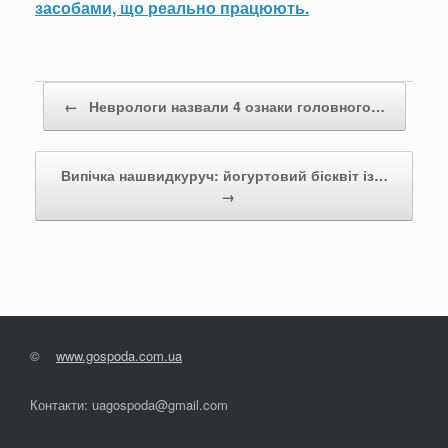
засобами, що реально працюють.
Post navigation
←
Неврологи назвали 4 ознаки головного…
Випічка нашвидкуруч: йогуртовий бісквіт із…
→
©
www.gospoda.com.ua
Контакти: uagospoda@gmail.com