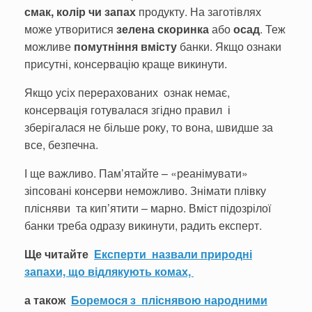
смак, колір чи запах
продукту. На заготівлях
може утворитися
зелена скоринка
або
осад
. Теж
можливе
помутніння вмісту
банки. Якщо ознаки
присутні, консервацію краще викинути.
Якщо усіх перерахованих ознак немає,
консервація готувалася згідно правил і
зберігалася не більше року, то вона, швидше за
все, безпечна.
І ще важливо. Пам’ятайте – «реанімувати»
зіпсовані консерви неможливо. Знімати плівку
плісняви та кип’ятити – марно. Вміст підозрілої
банки треба одразу викинути, радить експерт.
Ще читайте
Експерти назвали природні
запахи, що відлякують комах,
а також
Боремося з пліснявою народними