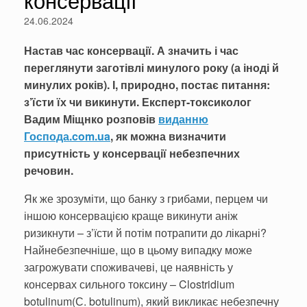
24.06.2024
Настав час консервації. А значить і час
переглянути заготівлі минулого року (а іноді й
минулих років). І, природно, постає питання:
з’їсти їх чи викинути. Експерт-токсиколог
Вадим Міщнко розповів
виданню
Господа.com.ua
, як можна визначити
присутність у консервації небезпечних
речовин.
Як же зрозуміти, що банку з грибами, перцем чи
іншою консервацією краще викинути аніж
ризикнути – з’їсти й потім потрапити до лікарні?
Найнебезпечніше, що в цьому випадку може
загрожувати споживачеві, це наявність у
консервах сильного токсину – Clostridium
botulinum(С. botulinum), який викликає небезпечну