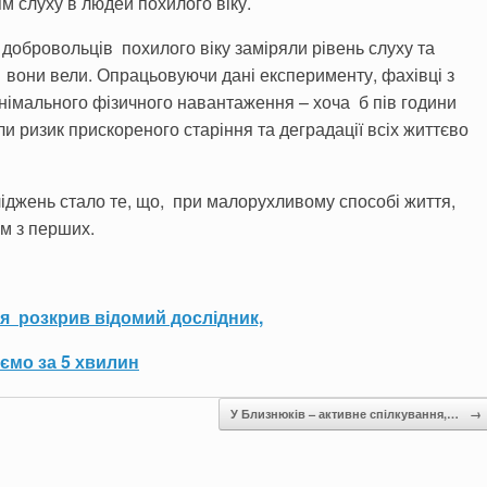
м слуху в людей похилого віку.
 добровольців похилого віку заміряли рівень слуху та
 вони вели. Опрацьовуючи дані експерименту, фахівці з
інімального фізичного навантаження – хоча б пів години
и ризик прискореного старіння та деградації всіх життєво
джень стало те, що, при малорухливому способі життя,
им з перших.
тя розкрив відомий дослідник,
ємо за 5 хвилин
У Близнюків – активне спілкування,…
→