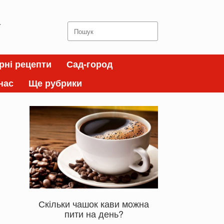
а
Search
for:
рні рецепти
Сад-город
нас
Ще рубрики
Скільки чашок кави можна
пити на день?