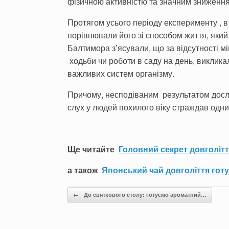
фізичною активністю та значним зниження
Протягом усього періоду експерименту , в
порівнювали його зі способом життя, який
Балтимора з’ясували, що за відсутності м
ходьби чи роботи в саду на день, викликал
важливих систем організму.
Причому, несподіваним результатом дослі
слух у людей похилого віку страждав одн
Ще читайте
Головний секрет довголіт
а також
Японський чай довголіття готу
Post navigation
←
До святкового столу: готуємо ароматний…