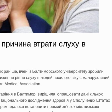
причина втрати слуху в
х раніше, вчені з Балтиморського університету зробили
ниження рівня слуху в людей похилого віку є малорухливий
n Medical Association.
старіння в Балтиморі вирішила опрацювати дані кількох
 Національного дослідження здоров’я у Сполучених Штатах
арям вдалося встановити прямий зв’язок між низькою