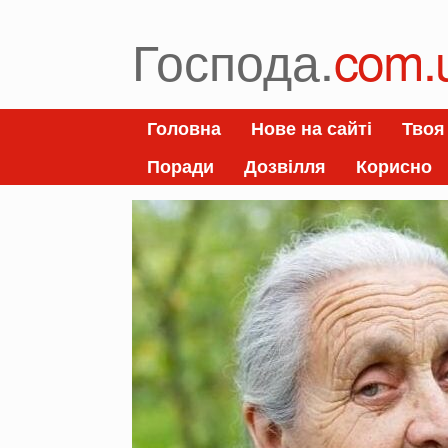
Skip
to
Господа.
com.
content
Головна
Нове на сайті
Твоя
Поради
Дозвілля
Корисно