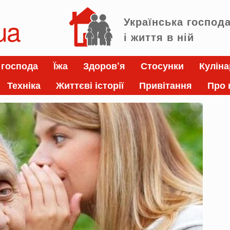
ua
Українська господ
і життя в ній
 господа
Їжа
Здоров’я
Стосунки
Куліна
Техніка
Життєві історії
Привітання
Про 