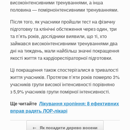
високоінтенсивними тренуваннями, а інша
половина — помірноінтенсивними тренуваннями.
Після того, як учасники пройшли тест на фізичну
підготовку та клінічні обстеження через один, три
та п’ять років, дослідники виявили, що ті, хто
займався високоінтенсивними тренуваннями два
дні на тиждень, мали найбільш значні покращення
якості життя та кардіореспіраторної підготовки.
Ці покращення також спостерігалися в тривалості
життя учасників. Протягом п’яти років померло 3%
учасників групи високої інтенсивності порівняно
з 5,9% учасників групи помірної інтенсивності.
Ще читайте
Лікування хропіння: 8 ефективних
вправ радять ЛОР-лікарі
Post navigation
←
Як посадити дерево восени