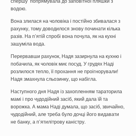
спершу попрямувала до заповітної пляшки з
водою.
Вона злилася на чоловіка і постійно збивалася з
рахунку, тому доводилося знову починати кілька
разів. На п’ятій спробі вона почула, як на кухні
зашуміла вода.
Перервавши рахунок, Надя зазирнула на кухню і
побачила, як чоловік миє посуд. У грудях Наді
розлилося тепло, її прохання не проігнорували!
Надя змахнула сльозинку, що набігла.
Наступного дня Надя із захопленням тараторила
мамі і про чудодійний засіб, який дала їй та
ворожка. А мама Наді думала, що засіб, звичайно,
чудодійний, але треба було дочці його видавати
не банку, а п’ятилітрову каністру.