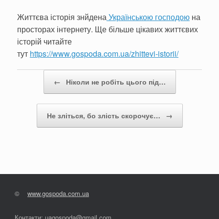
Життєва історія знйдена
Українською господою
на
просторах інтернету. Ще більше цікавих життєвих
історій читайте
тут
https://www.gospoda.com.ua/zhittevi-istorii/
Post navigation
←
Ніколи не робіть цього під…
Не зліться, бо злість скорочує…
→
©
www.gospoda.com.ua
Контакти: uagospoda@gmail.com