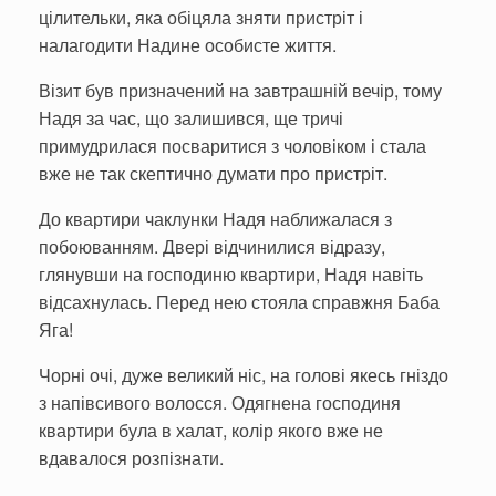
цілительки, яка обіцяла зняти пристріт і
налагодити Надине особисте життя.
Візит був призначений на завтрашній вечір, тому
Надя за час, що залишився, ще тричі
примудрилася посваритися з чоловіком і стала
вже не так скептично думати про пристріт.
До квартири чаклунки Надя наближалася з
побоюванням. Двері відчинилися відразу,
глянувши на господиню квартири, Надя навіть
відсахнулась. Перед нею стояла справжня Баба
Яга!
Чорні очі, дуже великий ніс, на голові якесь гніздо
з напівсивого волосся. Одягнена господиня
квартири була в халат, колір якого вже не
вдавалося розпізнати.