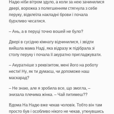
Надю ніби вітром здуло, а коли за нею зачинилися
двері, ворожка з полегшенням стягнула з себе
перуку, відклеїла накладні брови і почала
бурхливо чесатися.
– Ань, а в перуці точно вошей не було?
Двері в сусідню кімнату відчинилися, і звідти
вийшла мама Наді, яка відразу ж підібрала зі
столу перуку і почала її акуратно пригладжувати.
– Акуратніше з реквізитом, мені його на роботу
нести! Ну, як ти думаєш, чи допоможе наш
маскарад?
– Не знаю, але я зробила все, що змогла, –
знизала плечима жінка. – Чай питимеш??
Вдома На Надю вже чекав чоловік. Тобто він там
просто був і особливо нікого не чекав, уткнувшись