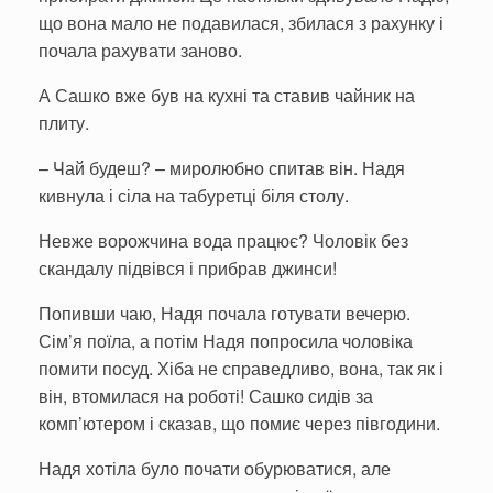
що вона мало не подавилася, збилася з рахунку і
почала рахувати заново.
А Сашко вже був на кухні та ставив чайник на
плиту.
– Чай будеш? – миролюбно спитав він. Надя
кивнула і сіла на табуретці біля столу.
Невже ворожчина вода працює? Чоловік без
скандалу підвівся і прибрав джинси!
Попивши чаю, Надя почала готувати вечерю.
Сім’я поїла, а потім Надя попросила чоловіка
помити посуд. Хіба не справедливо, вона, так як і
він, втомилася на роботі! Сашко сидів за
комп’ютером і сказав, що помиє через півгодини.
Надя хотіла було почати обурюватися, але