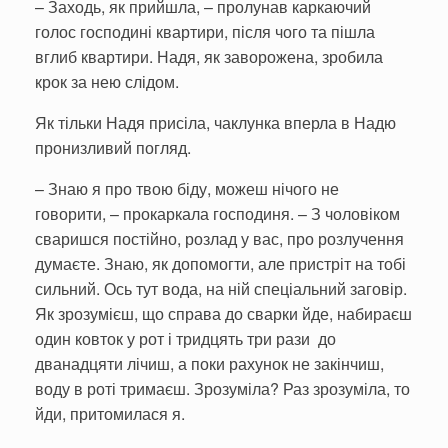
– Заходь, як прийшла, – пролунав каркаючий
голос господині квартири, після чого та пішла
вглиб квартири. Надя, як заворожена, зробила
крок за нею слідом.
Як тільки Надя присіла, чаклунка вперла в Надю
пронизливий погляд.
– Знаю я про твою біду, можеш нічого не
говорити, – прокаркала господиня. – З чоловіком
сваришся постійно, розлад у вас, про розлучення
думаєте. Знаю, як допомогти, але пристріт на тобі
сильний. Ось тут вода, на ній спеціальний заговір.
Як зрозумієш, що справа до сварки йде, набираєш
один ковток у рот і тридцять три рази до
дванадцяти лічиш, а поки рахунок не закінчиш,
воду в роті тримаєш. Зрозуміла? Раз зрозуміла, то
йди, притомилася я.