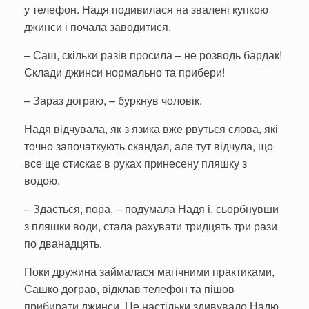
у телефон. Надя подивилася на звалені купкою
джинси і почала заводитися.
– Саш, скільки разів просила – не розводь бардак!
Склади джинси нормально та прибери!
– Зараз дограю, – буркнув чоловік.
Надя відчувала, як з язика вже рвуться слова, які
точно започаткують скандал, але тут відчула, що
все ще стискає в руках принесену пляшку з
водою.
– Здається, пора, – подумала Надя і, сьорбнувши
з пляшки води, стала рахувати тридцять три рази
по дванадцять.
Поки дружина займалася магічними практиками,
Сашко дограв, відклав телефон та пішов
прибирати джинси. Це настільки здивувало Надю,