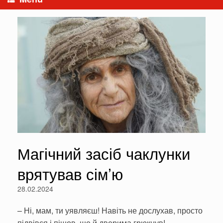
Магічний засіб чаклунки
врятував сім’ю
28.02.2024
– Ні, мам, ти уявляєш! Навіть не дослухав, просто
підвівся і пішов, ще й дверима грюкнув! –