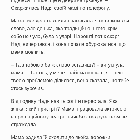
Скаржилась Надя своїй мамі по телефону.
Мама вже десять хвилин намагалася вставити хоч
слово, але донька, яка традиційно нікого, крім
себе не чула, була в ударі. Нарешті потік скарг
Наді вичерпався, і вона почала обурюватися, що
мама мовчить.
– Та з тобою хіба ж слово вставиш?! – вигукнула
мама. – Так ось, у мене знайома жінка є, я з нею
твоєю проблемою ділилася, вона сказала, що тебе
хтось зурочив.
Від подиву Надя навіть сопіти перестала. Яка
жінка, який пристріт? Мама працювала актрисою
в провінційному театрі і начебто недоумством не
страждала.
Мама радила їй сходити до якоїсь ворожки-