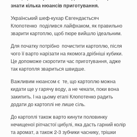
знати кілька нюансів приготування.
Український шеф-кухар Євгендаєтьсяч
Клопотенко поділився лайфхаком, як правильно
зварити картоплю, щоб пюре вийшло ідеальним.
Для початку потрібно почистити картоплю, після
чого її варто нарізати на якомога дрібніші кубики.
Це допоможе скоротити час приготування, адже
так картопля звариться швидше.
Важливим нюансом є те, що картоплю можна
кидати ще у гарячу воду, а не чекати, поки вона
закипить. І на цьому етапі Клопотенко радить
додати до картоплі не лише сіль.
До картоплі також варто кинути половинку
нечищеної ріпчастої цибулі, яка дасть гарний колір
та аромат, а також 2-3 зубчики часнику, трішки