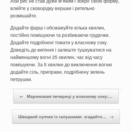
Аби рис не став дуже м‘яким і зберіг свою форму,
влийте у сковорідку вершки і ретельно
розмішайте.
Додайте фарш і обсмажуйте кілька хвилин,
постійно помішуючи та розбиваючи грудочки.
Додайте подрібнені томати у власному соку.
Доведіть до кипіння і залиште тушкуватися на
найменшому вогні 25 хвилин, час від часу
помішуючи. За 5 хвилин до виключення вогню
додайте сіль, приправи, подрібнену зелень
петрушки.
Post navigation
←
Мариновані печериці у власному соку:…
Швидкий супчик із галушками: згадайте…
→