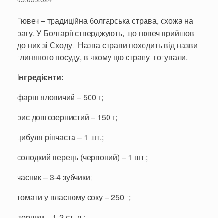
Гювеч – традиційна болгарська страва, схожа на
рагу. У Болгарії стверджують, що гювеч прийшов
до них зі Сходу. Назва страви походить від назви
глиняного посуду, в якому цю страву готували.
Інгредієнти:
фарш яловичий – 500 г;
рис довгозернистий – 150 г;
цибуля ріпчаста – 1 шт.;
солодкий перець (червоний) – 1 шт.;
часник – 3-4 зубчики;
томати у власному соку – 250 г;
вершки – 1-2 ст. л.;