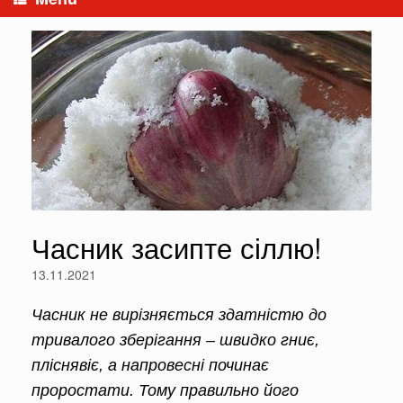
Часник засипте сіллю!
13.11.2021
Часник не вирізняється здатністю до
тривалого зберігання – швид­ко гниє,
пліснявіє, а напровесні починає
проростати. Тому правильно його