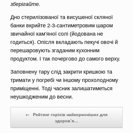
зберігайте.
Дно стерилізованої та висушеної скляної
банки вкрийте 2-3-сантиметровим шаром
звичайної кам’яної солі (йодована не
годиться). Опісля вкладають пекучі овочі й
перешаро­вують згаданим кухонним
продуктом. І так почергово до самого верху.
Заповнену тару слід закрити криш­кою та
тримати у погребі чи іншому прохолодному
приміщенні. Тоді час­ник залишатиметься
неушкодженим до весни.
Post navigation
←
Рейтинг горіхів найкорисніших для
здоров’я…