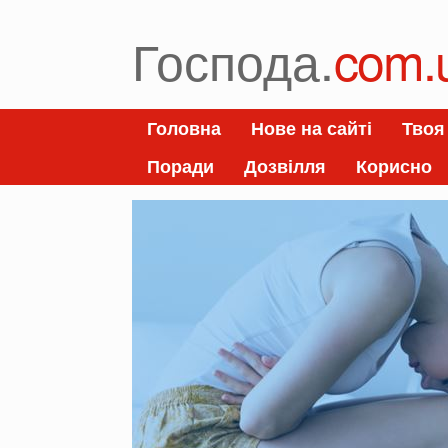
Skip
to
Господа.
com.
content
Головна
Нове на сайті
Твоя
Поради
Дозвілля
Корисно