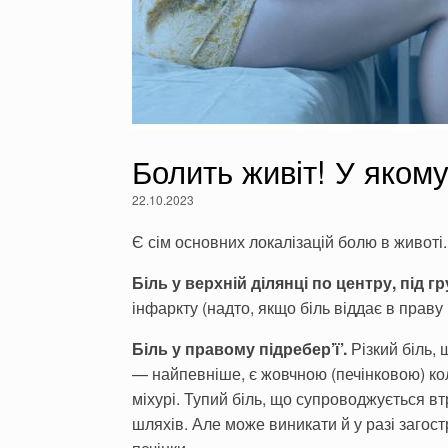
Болить живіт! У якому
22.10.2023
Є сім основних локалізацій болю в животі.
Біль у верхній ділянці по центру, під 
інфаркту (надто, якщо біль віддає в прав
Біль у правому підребер’ї’.
Різкий біль,
— найпевніше, є жовчною (печінковою) кол
міхурі. Тупий біль, що супроводжується в
шляхів. Але може ви­никати й у разі загост