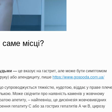
 саме місці?
грудьми —
це вказує на гастрит, але може бути симптомом
у руку) або апендициту, пише
https://www.gospoda.com.ua/
 що супро­воджується тяжкістю, нудотою, віддає у праве плеч
ькою. Може сві­дчити про наявність каменів у жовчному
тратою апетиту, – найпевніш, це дискінезія жовчовивідних
рення гепатиту С або за гострих ге­патитів А чи В, цирозу