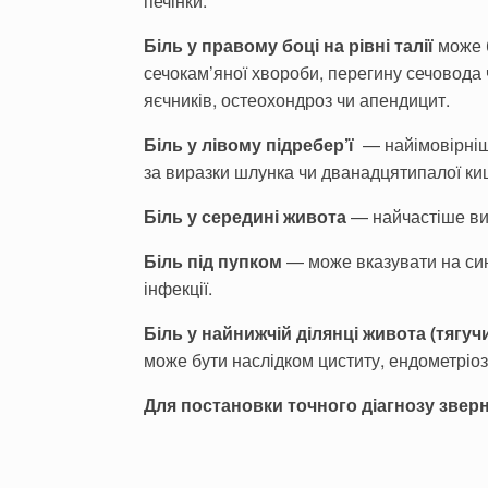
печінки.
Біль у правому боці на рівні талії
може 
сечокам’яної хвороби, перегину сечовода
яєчників, остеохондроз чи апендицит.
Біль у лівому підребер’ї
— найімовірніш
за ви­разки шлунка чи дванадцятипалої ки
Біль у середині живота
— найчастіше вин
Біль під пупком
— може вказувати на син
інфекції.
Біль у найнижчій ділянці живота (тягуч
може бути наслідком циститу, ендометріозу
Для постановки точного діагнозу зверн