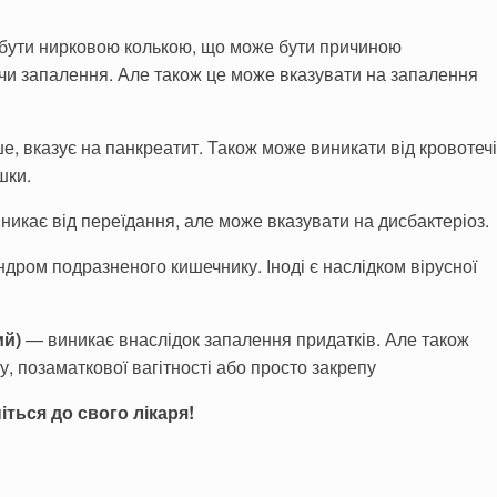
бути ни­рковою колькою, що може бути причиною
 чи запалення. Але також це може вказувати на запалення
е, вказує на панкреатит. Також може виникати від кровотечі
шки.
икає від переїдання, але може вказувати на дисбактеріоз.
дром по­дразненого кишечнику. Іноді є наслідком вірусної
ий)
— ви­никає внаслідок запалення придатків. Але також
, позаматкової вагі­тності або просто закрепу
іться до свого лікаря!