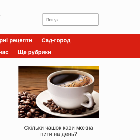
а
Search
for:
рні рецепти
Сад-город
нас
Ще рубрики
Скільки чашок кави можна
пити на день?