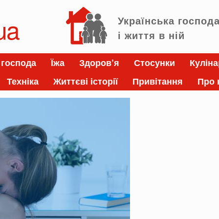
ua
Українська господ
і життя в ній
 господа
Їжа
Здоров’я
Стосунки
Куліна
Техніка
Життєві історії
Привітання
Про 