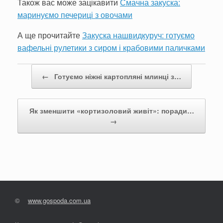
Також вас може зацікавити
Смачна закуска:
маринуємо печериці з овочами
А ще прочитайте
Закуска нашвидкуруч: готуємо
вафельні рулетики з сиром і крабовими паличками
Post navigation
←
Готуємо ніжні картопляні млинці з…
Як зменшити «кортизоловий живіт»: поради…
→
©
www.gospoda.com.ua