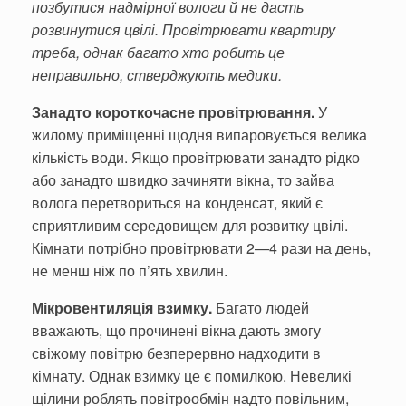
позбутися надмі­рної вологи й не дасть
розвинутися цвілі. Провітрювати квартиру
треба, однак багато хто робить це
неправильно, стверджують медики.
Занадто короткочасне провітрювання.
У
жилому приміщенні щодня випарову­ється велика
кількість води. Якщо провітрювати занадто рі­дко
або занадто швидко зачи­няти вікна, то зайва
волога пе­ретвориться на конденсат, який є
сприятливим середови­щем для розвитку цвілі.
Кімна­ти потрібно провітрювати 2—4 рази на день,
не менш ніж по п’ять хвилин.
Мікровентиляція взимку.
Багато людей
вважають, що прочинені вікна дають змогу
свіжому повітрю безперервно надходити в
кімнату. Однак взимку це є помилкою. Неве­ликі
щілини роблять повітрооб­мін надто повільним,