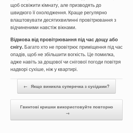
щоб осві­жити кімнату, але призводять до
швидкого її охолодження. Краще регулярно
влаштовува­ти десятихвилинні провітрюва­ння з
відчиненими навстіж ві­кнами.
Відмова від провітрюва­ння під час дощу або
снігу.
Багато хто не провітрює примі­щення під час
опадів, щоб не збільшити вогкість. Це поми­лка,
адже навіть за дощової чи снігової погоди повітря
надво­рі сухіше, ніж у квартирі.
Post navigation
←
Якщо виникла суперечка з сусідами?
Гвинтові кришки використовуйте повторно
→