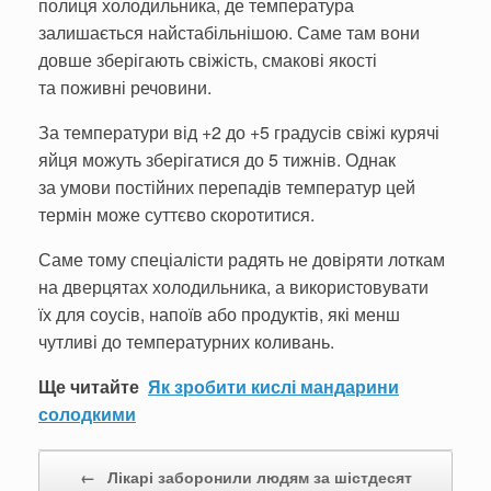
полиця холодильника, де температура
залишається найстабільнішою. Саме там вони
довше зберігають свіжість, смакові якості
та поживні речовини.
За температури від +2 до +5 градусів свіжі курячі
яйця можуть зберігатися до 5 тижнів. Однак
за умови постійних перепадів температур цей
термін може суттєво скоротитися.
Саме тому спеціалісти радять не довіряти лоткам
на дверцятах холодильника, а використовувати
їх для соусів, напоїв або продуктів, які менш
чутливі до температурних коливань.
Ще читайте
Як зробити кислі мандарини
солодкими
Post navigation
←
Лікарі заборонили людям за шістдесят