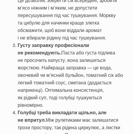
Це дозволяє зберегти сік всередині, зробити
м’ясо ніжним і м’яким, не допустити
пересушування під час тушкування. Моркву
та цибулю для начинки краще злегка
обсмажити, щоб вони віддали аромат
і не вбирали рідину під час тушкування.
Густу заправку професіонали
не рекомендують.
Паста або густа підлива
не просочить капусту, вона залишиться
жорсткою. Найкраща заправка — це вода,
овочевий чи м’ясний бульйон, томатний сік або
легкий томатний соус, сметана (додається
наприкінці). Оптимальна консистенція,
як рідкий суп, тоді голубці тушкуються
рівномірно.
Голубці треба викладати щільно, але
не впритул.
Між рулетиками має залишатися
трохи простору, так рідина циркулює, а листки