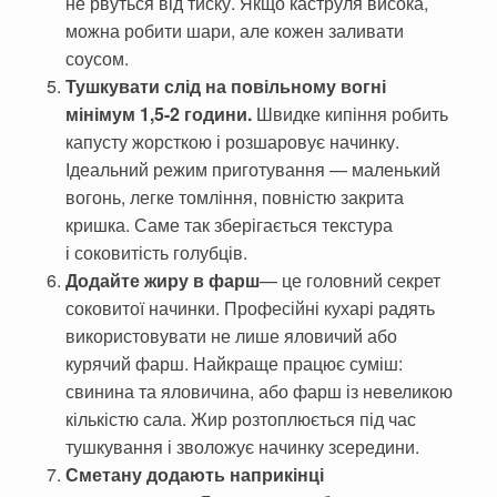
не рвуться від тиску. Якщо каструля висока,
можна робити шари, але кожен заливати
соусом.
Тушкувати слід на повільному вогні
мінімум 1,5-2 години.
Швидке кипіння робить
капусту жорсткою і розшаровує начинку.
Ідеальний режим приготування — маленький
вогонь, легке томління, повністю закрита
кришка. Саме так зберігається текстура
і соковитість голубців.
Додайте жиру в фарш
— це головний секрет
соковитої начинки. Професійні кухарі радять
використовувати не лише яловичий або
курячий фарш. Найкраще працює суміш:
свинина та яловичина, або фарш із невеликою
кількістю сала. Жир розтоплюється під час
тушкування і зволожує начинку зсередини.
Сметану додають наприкінці