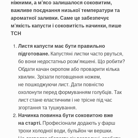
ніжними, а м’ясо залишалося соковитим,
важливе поєднання низької температури та
ароматної заливки. Саме це забезпечує
м’якість капусти і соковитість начинки, пише
ТСН
Листя капусти має бути правильно
підготоване.
Капустяні листки часто рвуться,
бо вони недостатньо розм’якшені. Що робити?
Обдати качан окропом або проварити кілька
хвилин. Зрізати потовщення ножем,
не пошкоджуючи лист. Дати повністю
охолонути перед формуванням голубців. Так
лист стане еластичним і не трісне під час
згортання та тушкування.
Начинка повинна бути соковитою вже
на старті.
Професіонали додають у фарш
трохи холодної води, бульйон чи вершки.