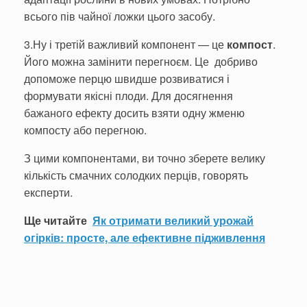
всього пів чайної ложки цього засобу.
3.Ну і третій важливий компонент — це
компост
.
Його можна замінити перегноєм. Це добриво
допоможе перцю швидше розвиватися і
формувати якісні плоди. Для досягнення
бажаного ефекту досить взяти одну жменю
компосту або перегною.
З цими компонентами, ви точно зберете велику
кількість смачних солодких перців, говорять
експерти.
Ще читайте
Як отримати великий урожай
огірків: просте, але ефективне підживлення