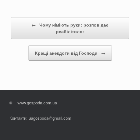
Post navigation
←
Чому німіють руки: розповідає
реабілітолог
Кращі анекдоти від Господи
→
©
www.gospoda.com.ua
Контакти: uagospoda@gmail.com