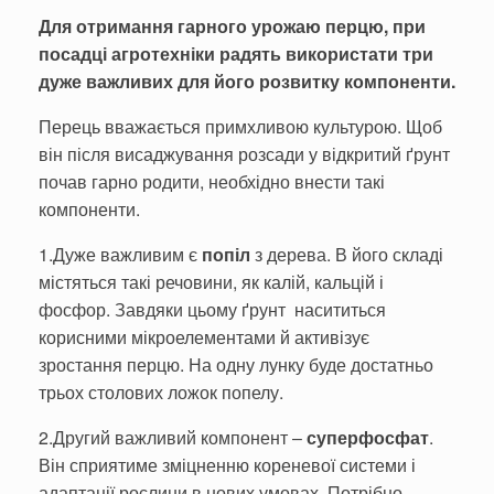
Для отримання гарного урожаю перцю, при
посадці агротехніки радять використати три
дуже важливих для його розвитку компоненти.
Перець вважається примхливою культурою. Щоб
він після висаджування розсади у відкритий ґрунт
почав гарно родити, необхідно внести такі
компоненти.
1.Дуже важливим є
попіл
з дерева. В його складі
містяться такі речовини, як калій, кальцій і
фосфор. Завдяки цьому ґрунт насититься
корисними мікроелементами й активізує
зростання перцю. На одну лунку буде достатньо
трьох столових ложок попелу.
2.Другий важливий компонент –
суперфосфат
.
Він сприятиме зміцненню кореневої системи і
адаптації рослини в нових умовах. Потрібно