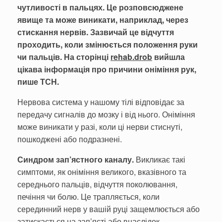
чутливості в пальцях. Це розповсюджене
явище та може виникати, наприклад, через
стискання нервів. Зазвичай це відчуття
проходить, коли змінюється положення руки
чи пальців. На сторінці
rehab.drob
вийшла
цікава інформація про причини оніміння рук,
пише ТСН.
Нервова система у нашому тілі відповідає за
передачу сигналів до мозку і від нього. Оніміння
може виникати у разі, коли ці нерви стиснуті,
пошкоджені або подразнені.
Синдром зап’ястного каналу.
Викликає такі
симптоми, як оніміння великого, вказівного та
середнього пальців, відчуття поколювання,
печіння чи болю. Це трапляється, коли
серединний нерв у вашій руці защемлюється або
затискається на зап’ясті або внаслідок