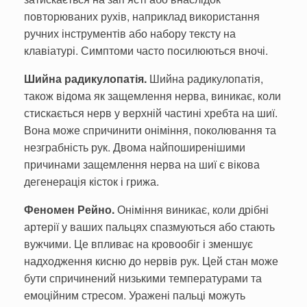
повторюваних рухів, наприклад використання
ручних інструментів або набору тексту на
клавіатурі. Симптоми часто посилюються вночі.
Шийна радикулопатія.
Шийна радикулопатія,
також відома як защемлення нерва, виникає, коли
стискається нерв у верхній частині хребта на шиї.
Вона може спричинити оніміння, поколювання та
незграбність рук. Двома найпоширенішими
причинами защемлення нерва на шиї є вікова
дегенерація кісток і грижа.
Феномен Рейно.
Оніміння виникає, коли дрібні
артерії у ваших пальцях спазмуються або стають
вужчими. Це впливає на кровообіг і зменшує
надходження кисню до нервів рук. Цей стан може
бути спричинений низькими температурами та
емоційним стресом. Уражені пальці можуть