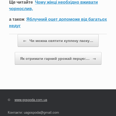
Ще читайте
Чому жінці необхідно вживати
чорнослив,
а також
Яблучний оцет допоможе від багатьох
недуг
Post navigation
←
Чи можна святити куплену паску…
Як отримати гарний урожай перцю:…
→
©
www.gospoda.com.ua
Контакти: uagospoda@gmail.com