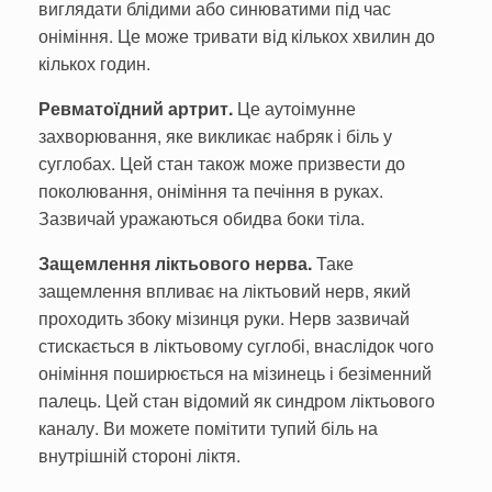
виглядати блідими або синюватими під час
оніміння. Це може тривати від кількох хвилин до
кількох годин.
Ревматоїдний артрит.
Це аутоімунне
захворювання, яке викликає набряк і біль у
суглобах. Цей стан також може призвести до
поколювання, оніміння та печіння в руках.
Зазвичай уражаються обидва боки тіла.
Защемлення ліктьового нерва.
Таке
защемлення впливає на ліктьовий нерв, який
проходить збоку мізинця руки. Нерв зазвичай
стискається в ліктьовому суглобі, внаслідок чого
оніміння поширюється на мізинець і безіменний
палець. Цей стан відомий як синдром ліктьового
каналу. Ви можете помітити тупий біль на
внутрішній стороні ліктя.