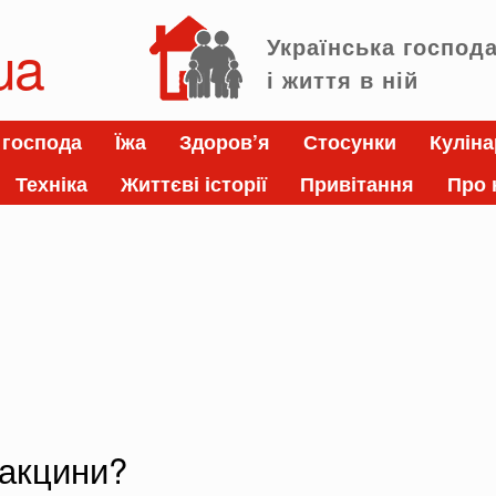
ua
Українська господ
і життя в ній
 господа
Їжа
Здоров’я
Стосунки
Куліна
Техніка
Життєві історії
Привітання
Про 
вакцини?