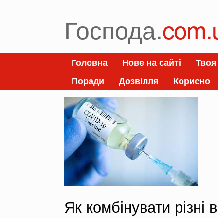
Skip
to
Господа.
com.
content
Головна
Нове на сайті
Твоя
Поради
Дозвілля
Корисно
Як комбінувати різні 