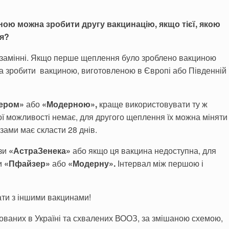
ною можна зробити другу вакцинацію, якщо тієї, якою
ся?
озамінні. Якщо перше щеплення було зроблено вакциною
жна зробити вакциною, виготовленою в Європі або Південній
ером»
або
«Модерною»,
краще використовувати ту ж
ої можливості немає, для другого щеплення їх можна міняти
зами має скласти 28 днів.
ози
«АстраЗенека»
або якщо ця вакцина недоступна, для
и
«Пфайзер»
або
«Модерну».
Інтервал між першою і
ти з іншими вакцинами!
рованих в Україні та схвалених ВООЗ, за змішаною схемою,