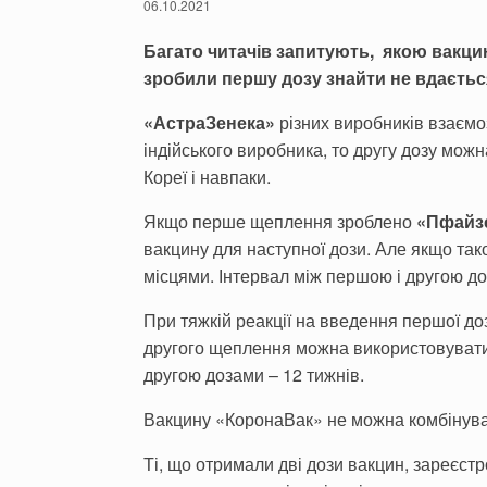
06.10.2021
Багато читачів запитують, якою вакци
зробили першу дозу знайти не вдаєть
«АстраЗенека»
різних виробників взаєм
індійського виробника, то другу дозу мо
Кореї і навпаки.
Якщо перше щеплення зроблено
«Пфайз
вакцину для наступної дози. Але якщо так
місцями. Інтервал між першою і другою до
При тяжкій реакції на введення першої д
другого щеплення можна використовуват
другою дозами – 12 тижнів.
Вакцину «КоронаВак» не можна комбінува
Ті, що отримали дві дози вакцин, зареєст