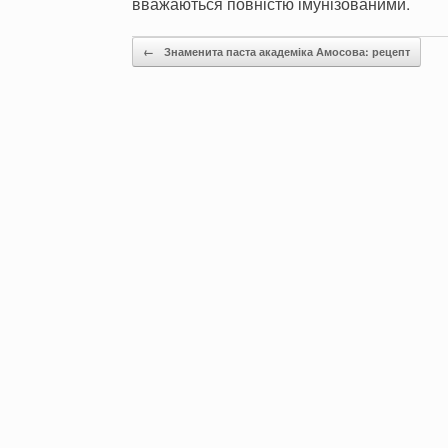
вважаються повністю імунізованими.
Post navigation
←
Знаменита паста академіка Амосова: рецепт