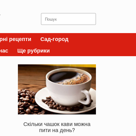
а
Search
for:
рні рецепти
Сад-город
нас
Ще рубрики
Скільки чашок кави можна
пити на день?